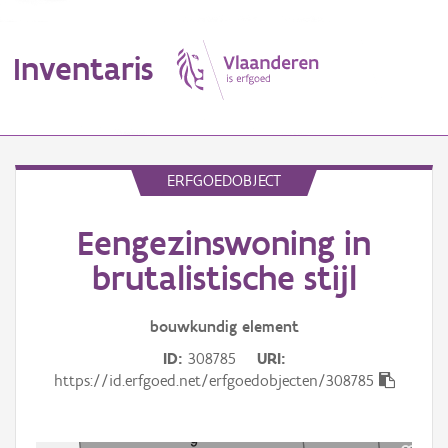
Inventaris
MENU
ERFGOEDOBJECT
Eengezinswoning in
Erfgoedobject
brutalistische stijl
Aanduidingsobject
bouwkundig
element
Waarneming
ID
308785
URI
Thema
https://id.erfgoed.net/erfgoedobjecten/308785
Gebeurtenis