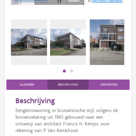
©
Informatie Vlaanderen
Beki
bee
bee
ALGEMEEN
BESCHRIJVING
KENMERKEN
Beschrijving
Eengezinswoning in brutalistische stijl, volgens de
bouwtoelating uit 1965 gebouwd naar een
ontwerp van architect Francis H. Kemps, voor
rekening van P. Van Kerckhove.