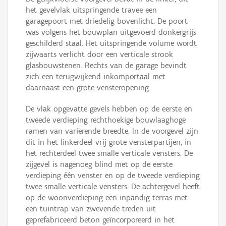
het gevelvlak uitspringende travee een
garagepoort met driedelig bovenlicht. De poort
was volgens het bouwplan uitgevoerd donkergrijs
geschilderd staal. Het uitspringende volume wordt
zijwaarts verlicht door een verticale strook
glasbouwstenen. Rechts van de garage bevindt
zich een terugwijkend inkomportaal met
daarnaast een grote vensteropening.
De vlak opgevatte gevels hebben op de eerste en
tweede verdieping rechthoekige bouwlaaghoge
ramen van variërende breedte. In de voorgevel zijn
dit in het linkerdeel vrij grote vensterpartijen, in
het rechterdeel twee smalle verticale vensters. De
zijgevel is nagenoeg blind met op de eerste
verdieping één venster en op de tweede verdieping
twee smalle verticale vensters. De achtergevel heeft
op de woonverdieping een inpandig terras met
een tuintrap van zwevende treden uit
geprefabriceerd beton geïncorporeerd in het