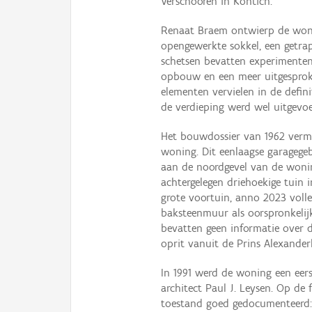
Verschooren in Kontich.
Renaat Braem ontwierp de woni
opengewerkte sokkel, een getra
schetsen bevatten experimenten
opbouw en een meer uitgesproke
elementen vervielen in de defini
de verdieping werd wel uitgevoe
Het bouwdossier van 1962 vermel
woning. Dit eenlaagse garagege
aan de noordgevel van de wonin
achtergelegen driehoekige tuin 
grote voortuin, anno 2023 volled
baksteenmuur als oorspronkelij
bevatten geen informatie over de
oprit vanuit de Prins Alexande
In 1991 werd de woning een eer
architect Paul J. Leysen. Op de 
toestand goed gedocumenteerd: