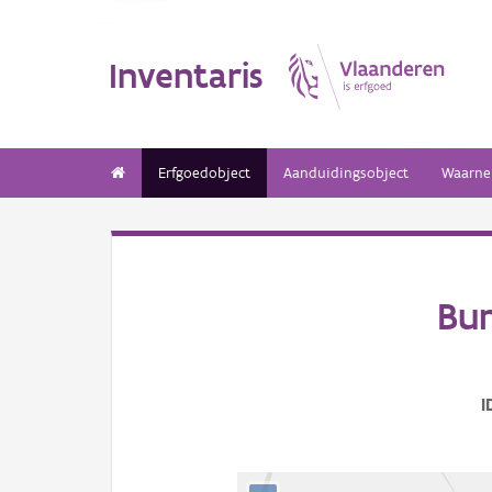
Inventaris
Erfgoedobject
Aanduidingsobject
Waarne
Bur
I