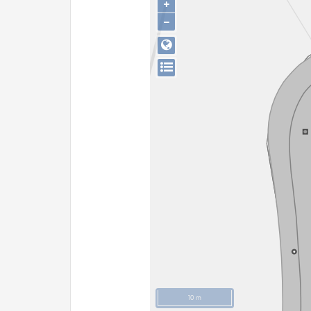
+
−
10 m