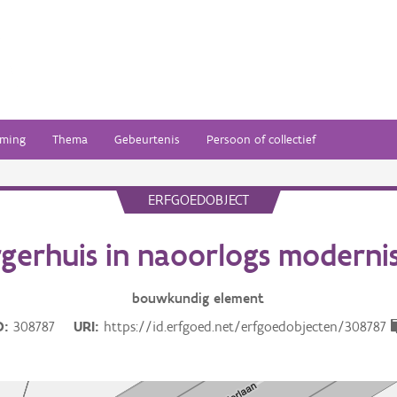
ming
Thema
Gebeurtenis
Persoon of collectief
ERFGOEDOBJECT
gerhuis in naoorlogs modern
bouwkundig
element
D
308787
URI
https://id.erfgoed.net/erfgoedobjecten/308787