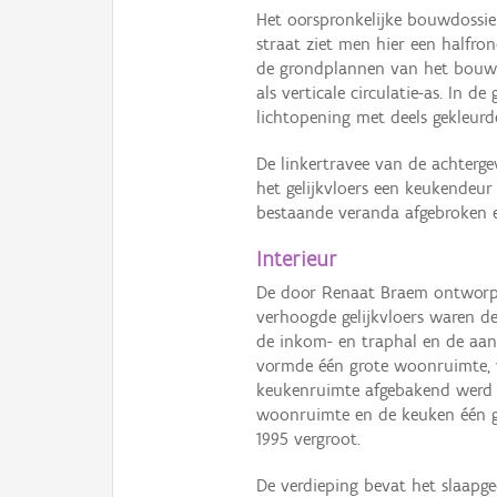
Het oorspronkelijke bouwdossie
straat ziet men hier een halfr
de grondplannen van het bouwdo
als verticale circulatie-as. In d
lichtopening met deels gekleur
De linkertravee van de achterge
het gelijkvloers een keukendeur
bestaande veranda afgebroken 
Interieur
De door Renaat Braem ontworpen
verhoogde gelijkvloers waren d
de inkom- en traphal en de aans
vormde één grote woonruimte, w
keukenruimte afgebakend werd 
woonruimte en de keuken één g
1995 vergroot.
De verdieping bevat het slaapge