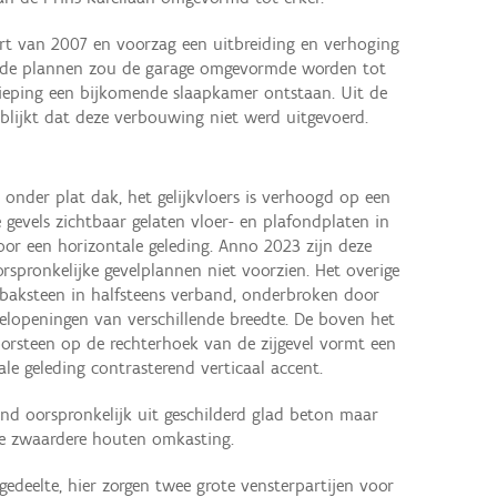
t van 2007 en voorzag een uitbreiding en verhoging
 de plannen zou de garage omgevormde worden tot
dieping een bijkomende slaapkamer ontstaan. Uit de
lijkt dat deze verbouwing niet werd uitgevoerd.
onder plat dak, het gelijkvloers is verhoogd op een
e gevels zichtbaar gelaten vloer- en plafondplaten in
or een horizontale geleding. Anno 2023 zijn deze
orspronkelijke gevelplannen niet voorzien. Het overige
 baksteen in halfsteens verband, onderbroken door
lopeningen van verschillende breedte. De boven het
orsteen op de rechterhoek van de zijgevel vormt een
e geleding contrasterend verticaal accent.
d oorspronkelijk uit geschilderd glad beton maar
de zwaardere houten omkasting.
gedeelte, hier zorgen twee grote vensterpartijen voor