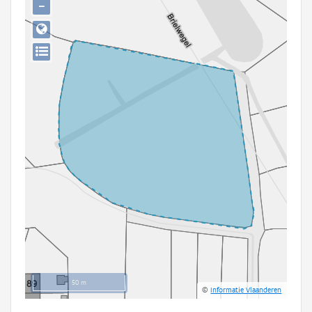
−
Persoon of collectief
Downloads
Hergebruik
Aanmelden
50 m
©
Informatie Vlaanderen