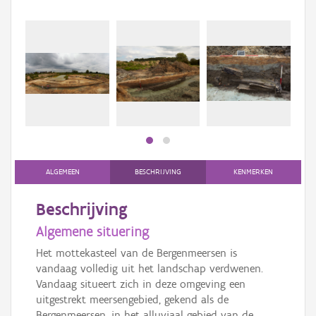
Beki
bee
bee
ALGEMEEN
BESCHRIJVING
KENMERKEN
Beschrijving
Algemene situering
Het mottekasteel van de Bergenmeersen is
vandaag volledig uit het landschap verdwenen.
Vandaag situeert zich in deze omgeving een
uitgestrekt meersengebied, gekend als de
Bergenmeersen, in het alluviaal gebied van de