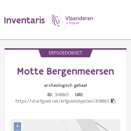
Inventaris
MENU
ERFGOEDOBJECT
Motte Bergenmeersen
Erfgoedobject
Aanduidingsobject
archeologisch
geheel
ID
308865
URI
Waarneming
https://id.erfgoed.net/erfgoedobjecten/308865
Thema
Gebeurtenis
+