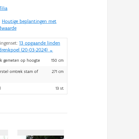
Tilia
:
Houtige beplantingen met
dwaarde
ingenset:
13 opgaande linden
drenkpoel (20-03-2024)
⌄
k gemeten op hoogte
150 cm
rste) omtrek stam of
271 cm
l
13 st