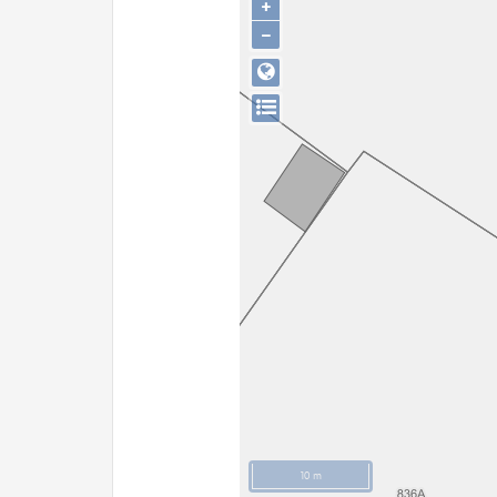
+
−
10 m