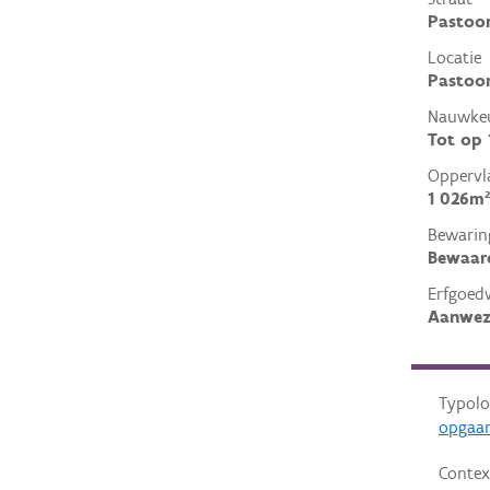
Pastoor
Locatie
Pastoor
Nauwkeu
Tot op
Oppervl
1 026m²
Bewarin
Bewaar
Erfgoed
Aanwez
Typolo
opgaa
Contex