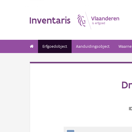
Inventaris
Erfgoedobject
Aanduidingsobject
Waarne
Dr
I