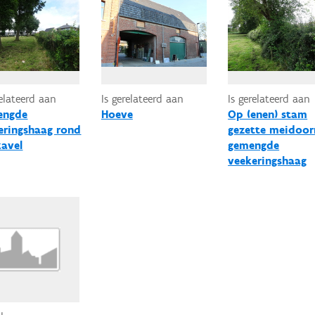
relateerd aan
Is gerelateerd aan
Is gerelateerd aan
engde
Hoeve
Op (enen) stam
eringshaag rond
gezette meidoor
kavel
gemengde
veekeringshaag