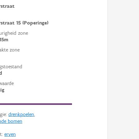
straat
straat 15 (Poperinge)
righeid zone
 15m
akte zone
gstoestand
d
waarde
ig
gie:
drenkpoelen
,
nde bomen
t:
erven