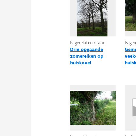
Is gerelateerd aan
Is ge
Drie opgaande
Gem
zomereiken op
veek
huiskavel
huis