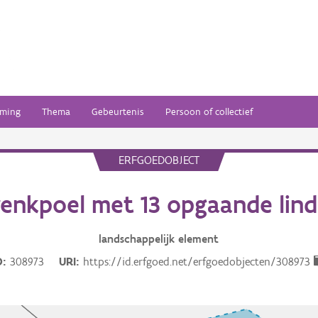
ming
Thema
Gebeurtenis
Persoon of collectief
ERFGOEDOBJECT
enkpoel met 13 opgaande lin
landschappelijk
element
D
308973
URI
https://id.erfgoed.net/erfgoedobjecten/308973