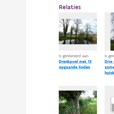
Relaties
Is gerelateerd aan
Is ge
Drenkpoel met 13
Drie
opgaande linden
zome
huis