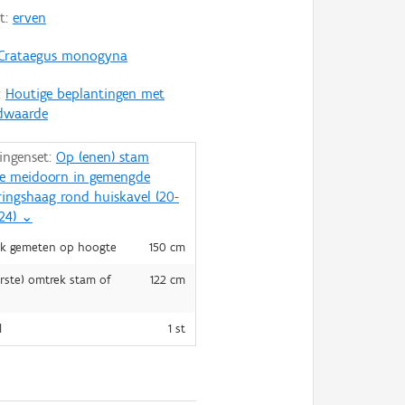
t:
erven
Crataegus monogyna
:
Houtige beplantingen met
dwaarde
ingenset:
Op (enen) stam
te meidoorn in gemengde
ringshaag rond huiskavel (20-
24)
⌄
k gemeten op hoogte
150 cm
rste) omtrek stam of
122 cm
l
1 st