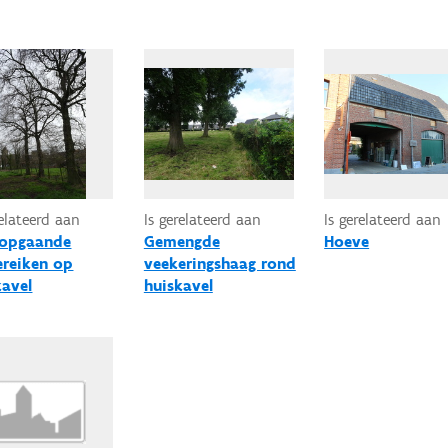
relateerd aan
Is gerelateerd aan
Is gerelateerd aan
 opgaande
Gemengde
Hoeve
reiken op
veekeringshaag rond
kavel
huiskavel