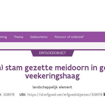
ming
Thema
Gebeurtenis
Persoon of collectief
ERFGOEDOBJECT
n) stam gezette meidoorn in 
veekeringshaag
landschappelijk
element
D
308978
URI
https://id.erfgoed.net/erfgoedobjecten/308978