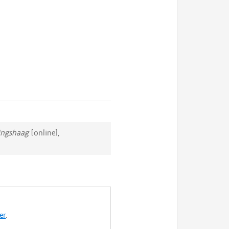
ringshaag
[online],
er
.