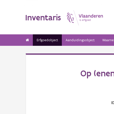
Inventaris
Erfgoedobject
Aanduidingsobject
Waarne
Op (ene
I