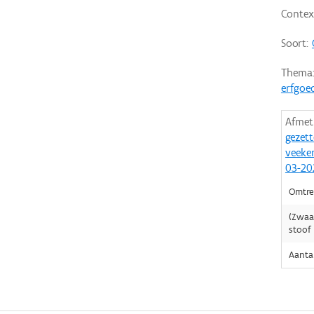
Contex
Soort:
Thema
erfgoe
Afmet
gezet
veeke
03-20
Omtre
(Zwaa
stoof
Aanta