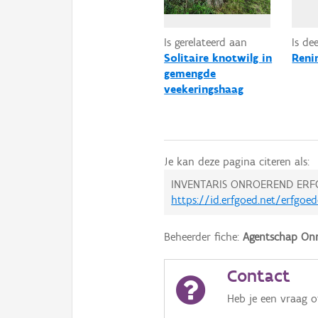
Is gerelateerd aan
Is de
Solitaire knotwilg in
Reni
gemengde
veekeringshaag
Je kan deze pagina citeren als:
INVENTARIS ONROEREND ERF
https://id.erfgoed.net/erfgoe
Beheerder fiche:
Agentschap Onr
Contact
Heb je een vraag 