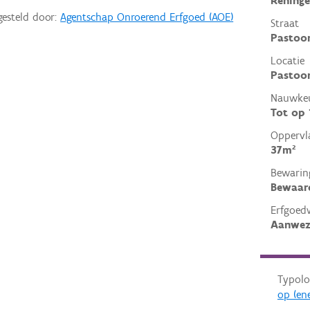
Reninge
gesteld door:
Agentschap Onroerend Erfgoed (AOE)
Straat
Pastoor
Locatie
Pastoor
Nauwkeu
Tot op
Oppervl
37m²
Bewarin
Bewaar
Erfgoed
Aanwez
Typolo
op (en