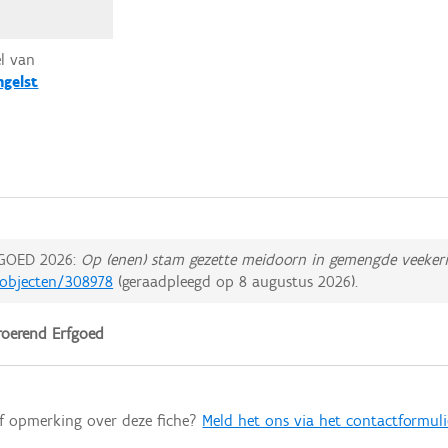
el van
ngelst
GOED 2026:
Op (enen) stam gezette meidoorn in gemengde veeke
dobjecten/308978
(geraadpleegd op
8 augustus 2026
).
oerend Erfgoed
of opmerking over deze fiche?
Meld het ons via het contactformuli