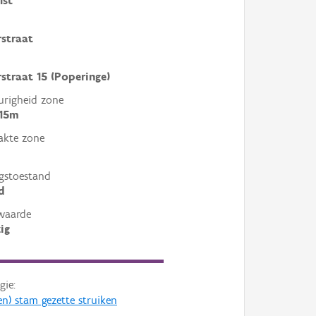
lst
straat
straat 15 (Poperinge)
righeid zone
 15m
akte zone
gstoestand
d
waarde
ig
gie:
en) stam gezette struiken