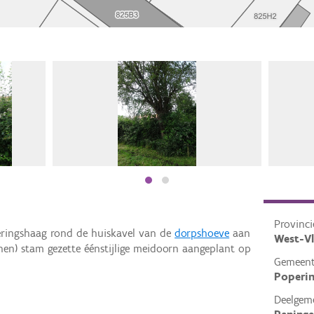
Provinci
eringshaag rond de huiskavel van de
dorpshoeve
aan
West-V
enen) stam gezette éénstijlige meidoorn aangeplant op
Gemeen
Poperi
Deelgem