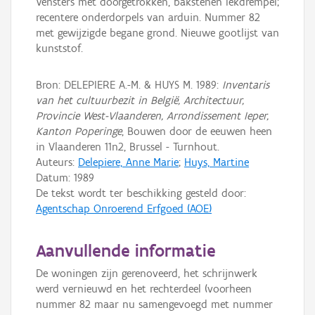
Vensters met doorgetrokken, bakstenen lekdrempel;
recentere onderdorpels van arduin. Nummer 82
met gewijzigde begane grond. Nieuwe gootlijst van
kunststof.
Bron: DELEPIERE A.-M. & HUYS M. 1989:
Inventaris
van het cultuurbezit in België, Architectuur,
Provincie West-Vlaanderen, Arrondissement Ieper,
Kanton Poperinge
, Bouwen door de eeuwen heen
in Vlaanderen 11n2, Brussel - Turnhout.
Auteurs:
Delepiere, Anne Marie
;
Huys, Martine
Datum:
1989
De tekst wordt ter beschikking gesteld door:
Agentschap Onroerend Erfgoed (AOE)
Aanvullende informatie
De woningen zijn gerenoveerd, het schrijnwerk
werd vernieuwd en het rechterdeel (voorheen
nummer 82 maar nu samengevoegd met nummer