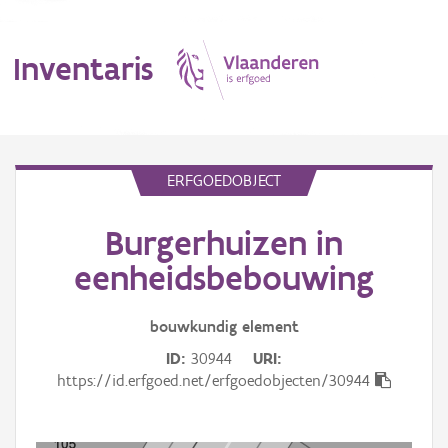
Inventaris
MENU
ERFGOEDOBJECT
Burgerhuizen in
Erfgoedobject
eenheidsbebouwing
Aanduidingsobject
bouwkundig
element
Waarneming
ID
30944
URI
Thema
https://id.erfgoed.net/erfgoedobjecten/30944
Gebeurtenis