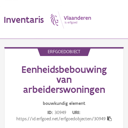
Inventaris
MENU
ERFGOEDOBJECT
Eenheidsbebouwing
Erfgoedobject
van
Aanduidingsobject
arbeiderswoningen
Waarneming
bouwkundig
element
Thema
ID
30949
URI
https://id.erfgoed.net/erfgoedobjecten/30949
Gebeurtenis