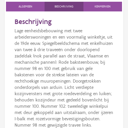
ALGEMEEN
BESCHRIJVING
KENMERKEN
Beschrijving
Lage eenheidsbebouwing met twee
arbeiderswoningen en een voormalig winkeltje, uit
de 19de eeuw. Spiegelbeeldschema met enkelhuizen
van twee à drie traveeën onder doorlopend
zadeldak (nok parallel aan de straat, Vlaamse en
mechanische pannen). Rode baksteenbouw, bij
nummer 98 en 100 met gebruik van gele
bakstenen voor de strekse lateien van de
rechthoekige muuropeningen. Doorgetrokken
onderdorpels van arduin. Licht verdiepte
kozijnvensters met grote roedeverdeling en luiken;
behouden kozijndeur met gedeeld bovenlicht bij
nummer 100. Nummer 102: tweeledige winkelpui
met deur gekoppeld aan uitstalraam, onder ijzeren
I-balk met rozetvormige bevestigingsbouten.
Nummer 98 met gewijzigde travee links.