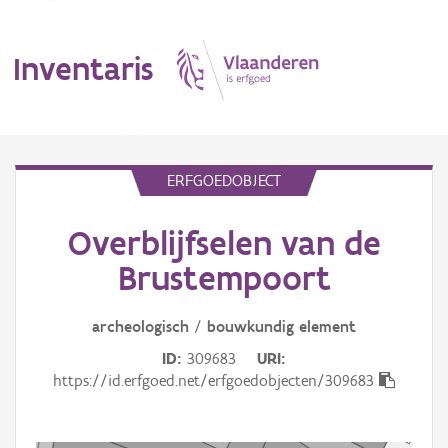
Inventaris
MENU
ERFGOEDOBJECT
Overblijfselen van de
Erfgoedobject
Brustempoort
Aanduidingsobject
archeologisch
/
bouwkundig
element
Waarneming
ID
309683
URI
Thema
https://id.erfgoed.net/erfgoedobjecten/309683
Gebeurtenis