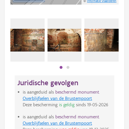
©
Informatie Vlaanderen
Beki
bee
bee
Juridische gevolgen
is aangeduid als
beschermd monument
Overblijfselen van de Brustempoort
Deze bescherming
is geldig
sinds
19-05-2026
is aangeduid als
beschermd monument
Overblijfselen van de Brustempoort