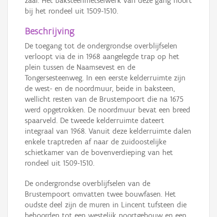
zaal. Het baksteenmetselwerk van deze gang hoort
bij het rondeel uit 1509-1510.
Beschrijving
De toegang tot de ondergrondse overblijfselen
verloopt via de in 1968 aangelegde trap op het
plein tussen de Naamsevest en de
Tongersesteenweg. In een eerste kelderruimte zijn
de west- en de noordmuur, beide in baksteen,
wellicht resten van de Brustempoort die na 1675
werd opgetrokken. De noordmuur bevat een breed
spaarveld. De tweede kelderruimte dateert
integraal van 1968. Vanuit deze kelderruimte dalen
enkele traptreden af naar de zuidoostelijke
schietkamer van de bovenverdieping van het
rondeel uit 1509-1510.
De ondergrondse overblijfselen van de
Brustempoort omvatten twee bouwfasen. Het
oudste deel zijn de muren in Lincent tufsteen die
behoorden tot een westelijk poortgebouw en een