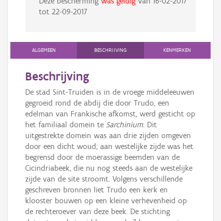
Deze bescherming
was geldig
van
16-02-2017
tot
22-09-2017
ALGEMEEN
BESCHRIJVING
KENMERKEN
Beschrijving
De stad Sint-Truiden is in de vroege middeleeuwen
gegroeid rond de abdij die door Trudo, een
edelman van Frankische afkomst, werd gesticht op
het familiaal domein te
Sarchinium
. Dit
uitgestrekte domein was aan drie zijden omgeven
door een dicht woud; aan westelijke zijde was het
begrensd door de moerassige beemden van de
Cicindriabeek, die nu nog steeds aan de westelijke
zijde van de site stroomt. Volgens verschillende
geschreven bronnen liet Trudo een kerk en
klooster bouwen op een kleine verhevenheid op
de rechteroever van deze beek. De stichting