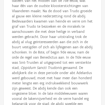
dateert van het midden van de 7de eeuw, wat
haar één van de oudste kloosterstichtingen van
Vlaanderen maakt. Na de dood van Trudo groeide
al gauw een kleine nederzetting rond de abdij.
Bedevaarders kwamen van heinde en verre om het
graf van Trudo te bezoeken en de mirakels te
aanschouwen die met deze heilige in verband
werden gebracht. Door haar uitstraling trok de
abdij al vlug geïnteresseerden aan die zich in de
buurt vestigden of zich als lijfeigenen aan de abdij
schonken. In de 8ste, of begin 9de eeuw, nam de
orde de regel van Benedictus aan. In de 11de eeuw
was Sint-Truiden al uitgegroeid tot een versterkte
stad,
Oppidum Sancti Trudonis
genaamd. De
abdijkerk die in deze periode onder abt Adelardus
werd gebouwd, moet met haar meer dan honderd
meter lengte een erg indrukwekkend bouwwerk
zijn geweest. De abdij kende dan ook een
ongeziene bloei. In de late middeleeuwen waren
vooral de lakennijverheid en de verre handel erg
belangrijk voor de stad; de abdij speelde een