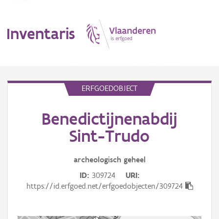
Inventaris
MENU
ERFGOEDOBJECT
Benedictijnenabdij
Erfgoedobject
Sint-Trudo
Aanduidingsobject
archeologisch
geheel
Waarneming
ID
309724
URI
Thema
https://id.erfgoed.net/erfgoedobjecten/309724
Gebeurtenis