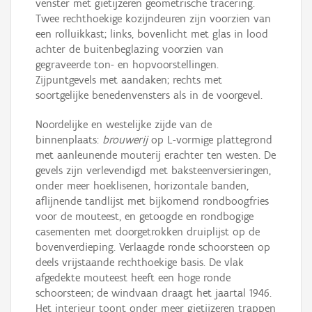
venster met gietijzeren geometrische tracering.
Twee rechthoekige kozijndeuren zijn voorzien van
een rolluikkast; links, bovenlicht met glas in lood
achter de buitenbeglazing voorzien van
gegraveerde ton- en hopvoorstellingen.
Zijpuntgevels met aandaken; rechts met
soortgelijke benedenvensters als in de voorgevel.
Noordelijke en westelijke zijde van de
binnenplaats:
brouwerij
op L-vormige plattegrond
met aanleunende mouterij erachter ten westen. De
gevels zijn verlevendigd met baksteenversieringen,
onder meer hoeklisenen, horizontale banden,
aflijnende tandlijst met bijkomend rondboogfries
voor de mouteest, en getoogde en rondbogige
casementen met doorgetrokken druiplijst op de
bovenverdieping. Verlaagde ronde schoorsteen op
deels vrijstaande rechthoekige basis. De vlak
afgedekte mouteest heeft een hoge ronde
schoorsteen; de windvaan draagt het jaartal 1946.
Het interieur toont onder meer gietijzeren trappen