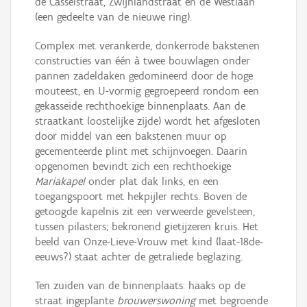
de Casselstraat, Zwijnlandstraat en de Westlaan
(een gedeelte van de nieuwe ring).
Complex met verankerde, donkerrode bakstenen
constructies van één à twee bouwlagen onder
pannen zadeldaken gedomineerd door de hoge
mouteest, en U-vormig gegroepeerd rondom een
gekasseide rechthoekige binnenplaats. Aan de
straatkant (oostelijke zijde) wordt het afgesloten
door middel van een bakstenen muur op
gecementeerde plint met schijnvoegen. Daarin
opgenomen bevindt zich een rechthoekige
Mariakapel
onder plat dak links, en een
toegangspoort met hekpijler rechts. Boven de
getoogde kapelnis zit een verweerde gevelsteen,
tussen pilasters; bekronend gietijzeren kruis. Het
beeld van Onze-Lieve-Vrouw met kind (laat-18de-
eeuws?) staat achter de getraliede beglazing.
Ten zuiden van de binnenplaats: haaks op de
straat ingeplante
brouwerswoning
met begroende