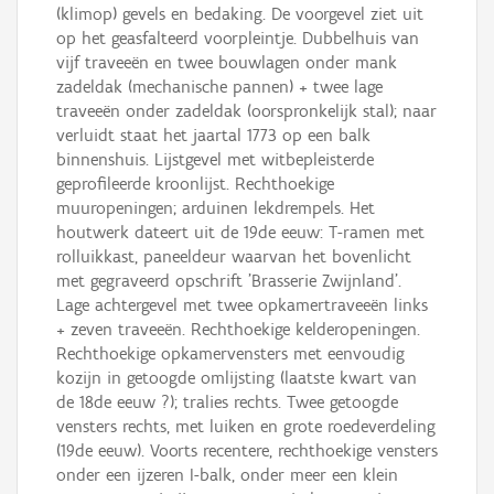
(klimop) gevels en bedaking. De voorgevel ziet uit
op het geasfalteerd voorpleintje. Dubbelhuis van
vijf traveeën en twee bouwlagen onder mank
zadeldak (mechanische pannen) + twee lage
traveeën onder zadeldak (oorspronkelijk stal); naar
verluidt staat het jaartal 1773 op een balk
binnenshuis. Lijstgevel met witbepleisterde
geprofileerde kroonlijst. Rechthoekige
muuropeningen; arduinen lekdrempels. Het
houtwerk dateert uit de 19de eeuw: T-ramen met
rolluikkast, paneeldeur waarvan het bovenlicht
met gegraveerd opschrift 'Brasserie Zwijnland'.
Lage achtergevel met twee opkamertraveeën links
+ zeven traveeën. Rechthoekige kelderopeningen.
Rechthoekige opkamervensters met eenvoudig
kozijn in getoogde omlijsting (laatste kwart van
de 18de eeuw ?); tralies rechts. Twee getoogde
vensters rechts, met luiken en grote roedeverdeling
(19de eeuw). Voorts recentere, rechthoekige vensters
onder een ijzeren I-balk, onder meer een klein