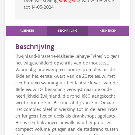
Deze vaststelling
was geldig
van
24-09-2009
tot
14-05-2024
ALGEMEEN
BESCHRIJVING
KENMERKEN
Beschrijving
'Zwijnland-Brasserie-Malterie-Lahaye-Frères' volgens
het witgeschilderd opschrift van de mouteest.
Voormalig brouwerij- en mouterijcomplex uit de
19de en het eerste kwart van de 20ste eeuw, met
een brouwerswoning uit het laatste kwart van de
18de eeuw. De benaming verwijst naar de oude
heerlijkheid Zwijnland, die rond 1660 aangekocht
werd door de Sint-Bertinusabdij van Sint-Omaars.
Het complex bleef in werking tot in de jaren 1960
en fungeert heden deels als drankenopslagplaats.
Het is een blikvanger omwille van het groot en
compact volume, gelegen aan de stadsrand tussen