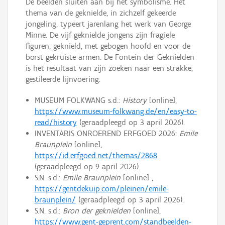
De beelden sluiten aan bij het symbolisme. Het
thema van de geknielde, in zichzelf gekeerde
jongeling, typeert jarenlang het werk van George
Minne. De vijf geknielde jongens zijn fragiele
figuren, geknield, met gebogen hoofd en voor de
borst gekruiste armen. De Fontein der Geknielden
is het resultaat van zijn zoeken naar een strakke,
gestileerde lijnvoering.
MUSEUM FOLKWANG s.d.:
History
[online],
https://www.museum-folkwang.de/en/easy-to-
read/history
(geraadpleegd op 3 april 2026).
INVENTARIS ONROEREND ERFGOED 2026:
Emile
Braunplein
[online],
https://id.erfgoed.net/themas/2868
(geraadpleegd op 9 april 2026).
S.N. s.d.:
Emile Braunplein
[online] ,
https://gentdekuip.com/pleinen/emile-
braunplein/
(geraadpleegd op 3 april 2026).
S.N. s.d.:
Bron der geknielden
[online],
https://www.gent-geprent.com/standbeelden-