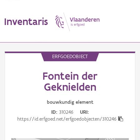
Inventaris
MENU
ERFGOEDOBJECT
Fontein der
Erfgoedobject
Geknielden
Aanduidingsobject
bouwkundig
element
Waarneming
ID
310246
URI
Thema
https://id.erfgoed.net/erfgoedobjecten/310246
Gebeurtenis