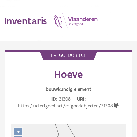
Inventaris
MENU
ERFGOEDOBJECT
Hoeve
Erfgoedobject
Aanduidingsobject
bouwkundig
element
ID
31308
URI
Waarneming
https://id.erfgoed.net/erfgoedobjecten/31308
Thema
Gebeurtenis
+