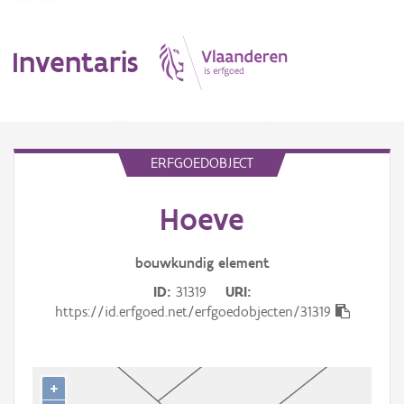
Inventaris
MENU
ERFGOEDOBJECT
Hoeve
Erfgoedobject
Aanduidingsobject
bouwkundig
element
ID
31319
URI
Waarneming
https://id.erfgoed.net/erfgoedobjecten/31319
Thema
Gebeurtenis
+