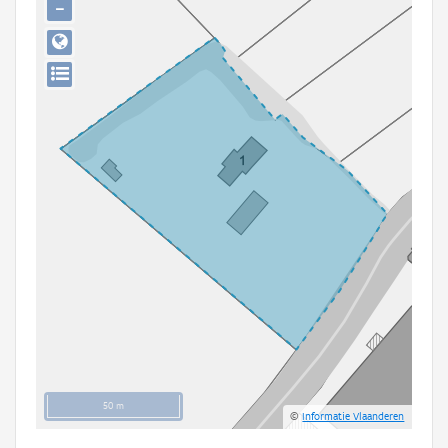
−
Persoon of collectief
Downloads
Hergebruik
Aanmelden
50 m
©
Informatie Vlaanderen