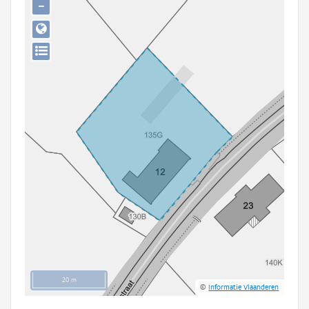
−
Persoon of collectief
Downloads
Hergebruik
Aanmelden
20 m
©
Informatie Vlaanderen