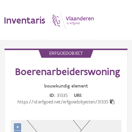
Inventaris
MENU
ERFGOEDOBJECT
Boerenarbeiderswoning
Erfgoedobject
Aanduidingsobject
bouwkundig
element
ID
31335
URI
Waarneming
https://id.erfgoed.net/erfgoedobjecten/31335
Thema
Gebeurtenis
+