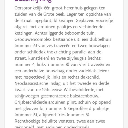
Oorspronkelijk één groot herenhuis gelegen ten
zuiden van de Grote beek. Lager ten opzichte van
de straat ingeplant; blikvanger. Geplaveid voorerfje
afgezet met arduinen paaltjes en verbindende
kettingen. Achterliggende beboomde tuin.
Gebouwencomplex bestaande uit: een dubbelhuis
(nummer 6) van zes traveeën en twee bouwlagen
onder schilddak (nokrichting parallel aan de
straat, kunstleien) en twee zijvleugels (rechts:
nummer 4, links: nummer 8) van vier traveeën en
een anderhalve bouwlaag onder zadeldak (leien)
met respectievelijk links en rechts dakschild.
Neoclassicistische inslag, uit het tweede en derde
kwart van de 19de eeuw. Witbeschilderde, met
schijnvoegen gecementeerde baksteenbouw.
Grijsbeschilderde arduinen plint, schuin oplopend
met gleuven bij nummer 6. Geprofileerd puilijstje
(nummer 6); aflijnend fries (nummer 6).
Rechthoekige beluikte vensters, twee aan twee
gekoppeld, met arduinen onderdorpels.