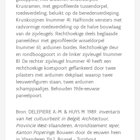
Kruisramen, met geprofileerde tussendorpel,
roedeverdeling; beluikt op de benedenverdieping.
Kruiskozijnen (nummer 4). Halfronde vensters met
radvormige roedeverdeling op de halve bouwlaag
van de zijvleugels. Rechthoekige deels beglaasde
paneeldeur met geprofileerde wisseldorpel
(nummer 6); arduinen bordes. Rechthoekige deur
en rondboogpoort in de linker zijvleugel (nummer
8). De rechter zijvleugel (nummer 4) heeft een
rechthoekige koetspoort geflankeerd door twee
pilasters met arduinen dekplaat waarop twee
leeuwenfiguren staan; twee arduinen
schamppaaltjes. Behouden 19de-eeuwse
paneelpoort.
Bron: DELEPIERE A.-M. & HUYS M. 1989:
Inventaris
van het cultuurbezit in België, Architectuur,
Provincie West-Vlaanderen, Arrondissement Ieper,
Kanton Poperinge
, Bouwen door de eeuwen heen
in Vlaanderen 11n2, Brussel - Turnhout.