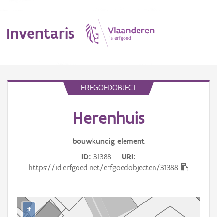
Inventaris
MENU
ERFGOEDOBJECT
Herenhuis
Erfgoedobject
Aanduidingsobject
bouwkundig
element
ID
31388
URI
Waarneming
https://id.erfgoed.net/erfgoedobjecten/31388
Thema
Gebeurtenis
+