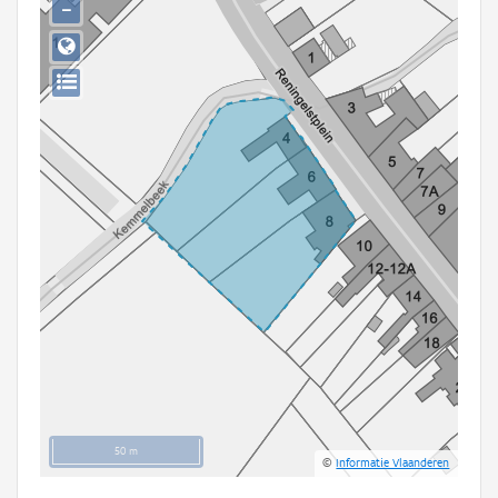
−
Persoon of collectief
Downloads
Hergebruik
Aanmelden
50 m
©
Informatie Vlaanderen