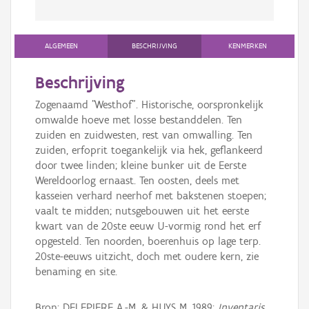
ALGEMEEN
BESCHRIJVING
KENMERKEN
Beschrijving
Zogenaamd "Westhof". Historische, oorspronkelijk
omwalde hoeve met losse bestanddelen. Ten
zuiden en zuidwesten, rest van omwalling. Ten
zuiden, erfoprit toegankelijk via hek, geflankeerd
door twee linden; kleine bunker uit de Eerste
Wereldoorlog ernaast. Ten oosten, deels met
kasseien verhard neerhof met bakstenen stoepen;
vaalt te midden; nutsgebouwen uit het eerste
kwart van de 20ste eeuw U-vormig rond het erf
opgesteld. Ten noorden, boerenhuis op lage terp.
20ste-eeuws uitzicht, doch met oudere kern, zie
benaming en site.
Bron: DELEPIERE A.-M. & HUYS M. 1989:
Inventaris