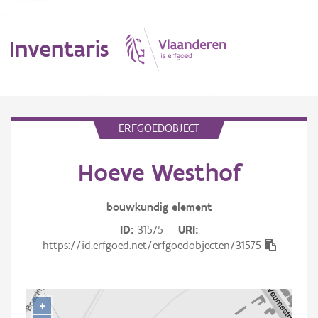
Inventaris
MENU
ERFGOEDOBJECT
Hoeve Westhof
Erfgoedobject
Aanduidingsobject
bouwkundig
element
ID
31575
URI
Waarneming
https://id.erfgoed.net/erfgoedobjecten/31575
Thema
Gebeurtenis
+