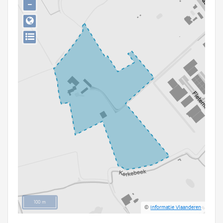
−
Persoon of collectief
Downloads
Hergebruik
Aanmelden
100 m
©
Informatie Vlaanderen