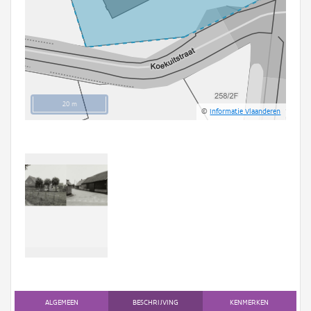
20 m
©
Informatie Vlaanderen
ALGEMEEN
BESCHRIJVING
KENMERKEN