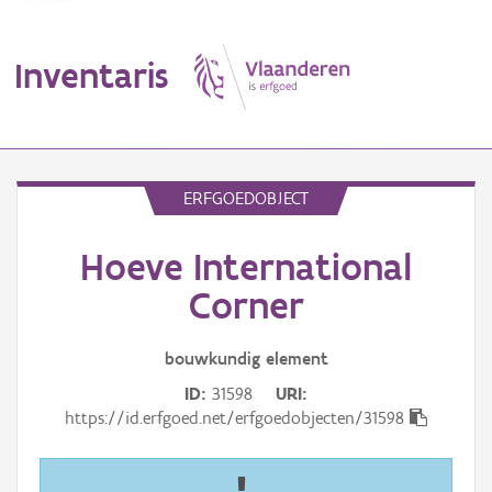
Inventaris
MENU
ERFGOEDOBJECT
Hoeve International
Erfgoedobject
Corner
Aanduidingsobject
bouwkundig
element
Waarneming
ID
31598
URI
Thema
https://id.erfgoed.net/erfgoedobjecten/31598
Gebeurtenis