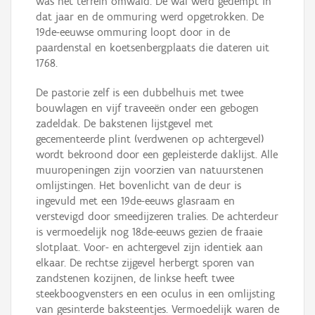
was het terrein omwald. De wal werd gedempt in
dat jaar en de ommuring werd opgetrokken. De
19de-eeuwse ommuring loopt door in de
paardenstal en koetsenbergplaats die dateren uit
1768.
De pastorie zelf is een dubbelhuis met twee
bouwlagen en vijf traveeën onder een gebogen
zadeldak. De bakstenen lijstgevel met
gecementeerde plint (verdwenen op achtergevel)
wordt bekroond door een gepleisterde daklijst. Alle
muuropeningen zijn voorzien van natuurstenen
omlijstingen. Het bovenlicht van de deur is
ingevuld met een 19de-eeuws glasraam en
verstevigd door smeedijzeren tralies. De achterdeur
is vermoedelijk nog 18de-eeuws gezien de fraaie
slotplaat. Voor- en achtergevel zijn identiek aan
elkaar. De rechtse zijgevel herbergt sporen van
zandstenen kozijnen, de linkse heeft twee
steekboogvensters en een oculus in een omlijsting
van gesinterde baksteentjes. Vermoedelijk waren de