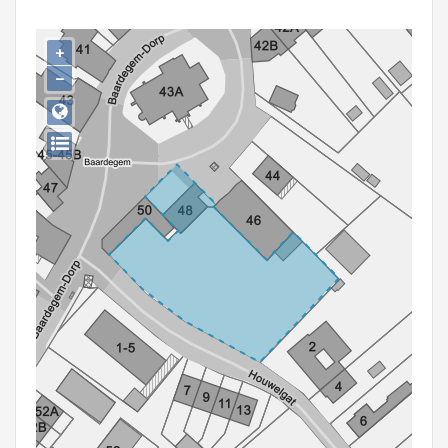
Persoon of collectief
+
Downloads
−
Hergebruik
Aanmelden