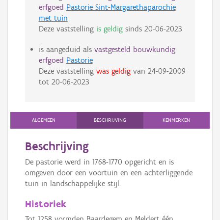
erfgoed
Pastorie Sint-Margarethaparochie
met tuin
Deze vaststelling
is geldig
sinds
20-06-2023
is aangeduid als
vastgesteld bouwkundig
erfgoed
Pastorie
Deze vaststelling
was geldig
van
24-09-2009
tot
20-06-2023
ALGEMEEN
BESCHRIJVING
KENMERKEN
Beschrijving
De pastorie werd in 1768-1770 opgericht en is
omgeven door een voortuin en een achterliggende
tuin in landschappelijke stijl.
Historiek
Tot 1258 vormden Baardegem en Meldert één