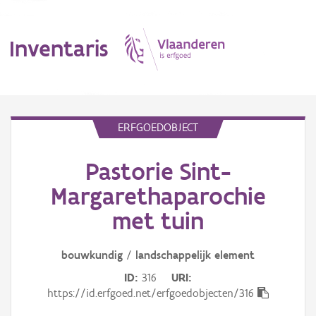
Inventaris
MENU
ERFGOEDOBJECT
Pastorie Sint-
Erfgoedobject
Margarethaparochie
Aanduidingsobject
met tuin
Waarneming
bouwkundig
/
landschappelijk
element
Thema
ID
316
URI
https://id.erfgoed.net/erfgoedobjecten/316
Gebeurtenis