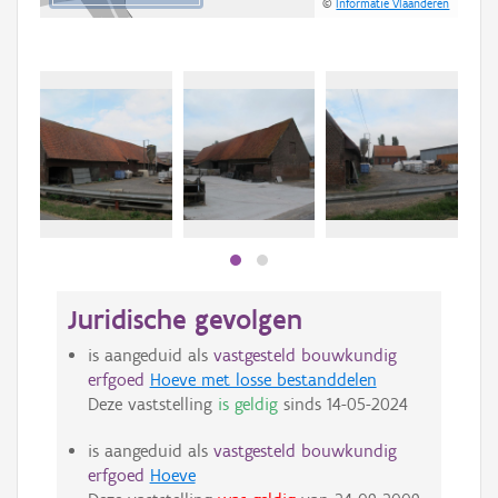
©
Informatie Vlaanderen
Beki
bee
bee
Juridische gevolgen
is aangeduid als
vastgesteld bouwkundig
erfgoed
Hoeve met losse bestanddelen
Deze vaststelling
is geldig
sinds
14-05-2024
is aangeduid als
vastgesteld bouwkundig
erfgoed
Hoeve