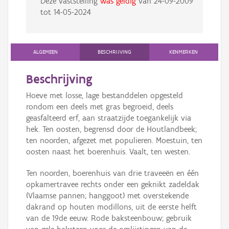
Deze vaststelling
was geldig
van
24-09-2009
tot
14-05-2024
ALGEMEEN
BESCHRIJVING
KENMERKEN
Beschrijving
Hoeve met losse, lage bestanddelen opgesteld
rondom een deels met gras begroeid, deels
geasfalteerd erf, aan straatzijde toegankelijk via
hek. Ten oosten, begrensd door de Houtlandbeek;
ten noorden, afgezet met populieren. Moestuin, ten
oosten naast het boerenhuis. Vaalt, ten westen.
Ten noorden, boerenhuis van drie traveeën en één
opkamertravee rechts onder een geknikt zadeldak
(Vlaamse pannen; hanggoot) met overstekende
dakrand op houten modillons, uit de eerste helft
van de 19de eeuw. Rode baksteenbouw; gebruik