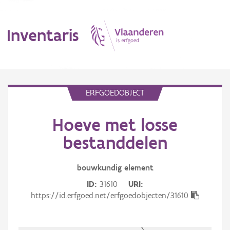
Inventaris
MENU
ERFGOEDOBJECT
Hoeve met losse
Erfgoedobject
bestanddelen
Aanduidingsobject
bouwkundig
element
Waarneming
ID
31610
URI
Thema
https://id.erfgoed.net/erfgoedobjecten/31610
Gebeurtenis