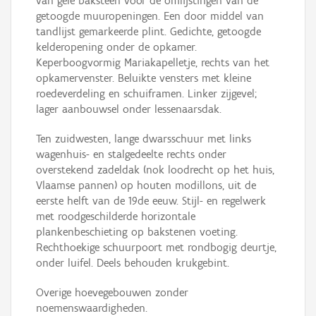
van gele baksteen voor de omlijstingen van de
getoogde muuropeningen. Een door middel van
tandlijst gemarkeerde plint. Gedichte, getoogde
kelderopening onder de opkamer.
Keperboogvormig Mariakapelletje, rechts van het
opkamervenster. Beluikte vensters met kleine
roedeverdeling en schuiframen. Linker zijgevel;
lager aanbouwsel onder lessenaarsdak.
Ten zuidwesten, lange dwarsschuur met links
wagenhuis- en stalgedeelte rechts onder
overstekend zadeldak (nok loodrecht op het huis,
Vlaamse pannen) op houten modillons, uit de
eerste helft van de 19de eeuw. Stijl- en regelwerk
met roodgeschilderde horizontale
plankenbeschieting op bakstenen voeting.
Rechthoekige schuurpoort met rondbogig deurtje,
onder luifel. Deels behouden krukgebint.
Overige hoevegebouwen zonder
noemenswaardigheden.