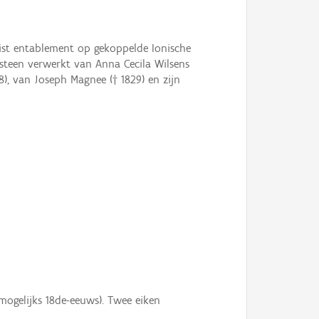
nist entablement op gekoppelde Ionische
fsteen verwerkt van Anna Cecila Wilsens
8), van Joseph Magnee († 1829) en zijn
mogelijks 18de-eeuws). Twee eiken