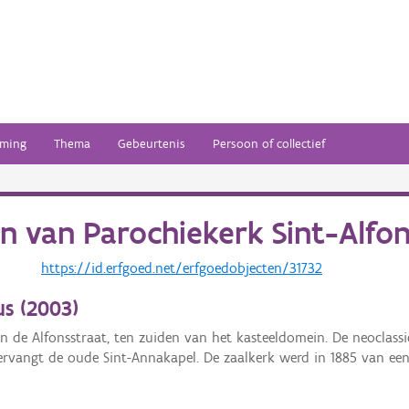
ming
Thema
Gebeurtenis
Persoon of collectief
en van
Parochiekerk Sint-Alfo
https://id.erfgoed.net/erfgoedobjecten/31732
s (
2003
)
an de Alfonsstraat, ten zuiden van het kasteeldomein. De neoclass
vangt de oude Sint-Annakapel. De zaalkerk werd in 1885 van een