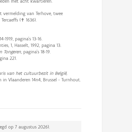
leden met acht kwartieren.
et vermelding van Terhove, twee
Tercaeffs (✝ 1636).
914-1919, pagina's 13-16.
ies, 1, Hasselt, 1992, pagina 13.
n Tongeren
, pagina's 18-19.
gina 221.
ris van het cultuurbezit in België,
in Vlaanderen 14n4, Brussel - Turnhout.
eegd op
7 augustus 2026
).