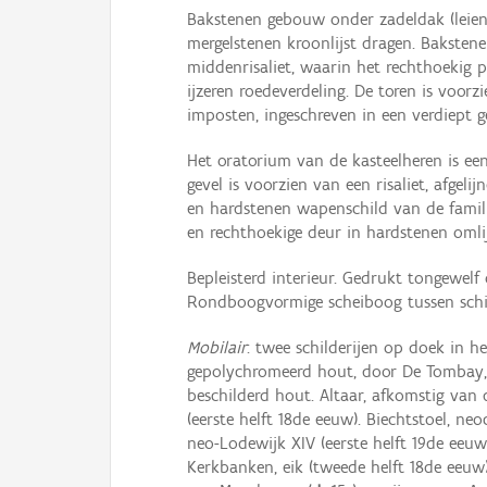
Bakstenen gebouw onder zadeldak (leien),
mergelstenen kroonlijst dragen. Baksten
middenrisaliet, waarin het rechthoekig 
ijzeren roedeverdeling. De toren is voor
imposten, ingeschreven in een verdiept ge
Het oratorium van de kasteelheren is ee
gevel is voorzien van een risaliet, afg
en hardstenen wapenschild van de famil
en rechthoekige deur in hardstenen omlijs
Bepleisterd interieur. Gedrukt tongewelf
Rondboogvormige scheiboog tussen schi
Mobilair
: twee schilderijen op doek in h
gepolychromeerd hout, door De Tombay, L
beschilderd hout. Altaar, afkomstig van 
(eerste helft 18de eeuw). Biechtstoel, neo
neo-Lodewijk XIV (eerste helft 19de eeuw
Kerkbanken, eik (tweede helft 18de eeuw)