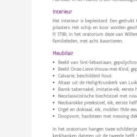
Interieur
Het interieur is bepleisterd. Een gedru
pilasters. Het schip en koor worden ges
(† 1718), in het oratorium deze van Will
familieleden, met acht kwartieren.
Meubilair
Beeld van Sint-Sebastiaan, gepolychro
Beeld Onze-Lieve-Vrouw-met-Kind, gep
Calvarie, beschilderd hout.
Altaar uit de Heilig-Kruiskerk van Lu
Barok tabernakel, imitatie-eik, eerste 
Neoclassicistische biechtstoel met niss
Neobarokke preekstoel, eik, eerste hel
Orgel en doksaal, eik, midden 19de ee
Doopvont, hardsteen met messing deks
In het oratorium hangen twee schilderij
kerkbanken dateren uit de tweede helft 