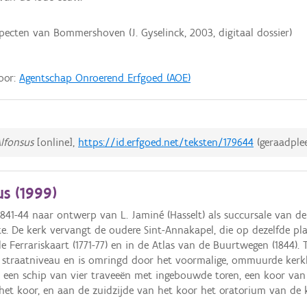
ecten van Bommershoven (J. Gyselinck, 2003, digitaal dossier)
door:
Agentschap Onroerend Erfgoed (AOE)
Alfonsus
[online],
https://id.erfgoed.net/teksten/179644
(geraadpl
s (
1999
)
1841-44 naar ontwerp van L. Jaminé (Hasselt) als succursale van d
 De kerk vervangt de oudere Sint-Annakapel, die op dezelfde pla
e Ferrariskaart (1771-77) en in de Atlas van de Buurtwegen (1844)
t straatniveau en is omringd door het voormalige, ommuurde kerk
ft een schip van vier traveeën met ingebouwde toren, een koor van
an het koor, en aan de zuidzijde van het koor het oratorium van d