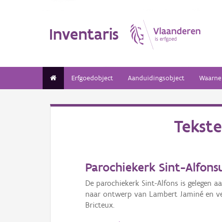
Inventaris
Erfgoedobject
Aanduidingsobject
Waarne
Tekst
Parochiekerk Sint-Alfonsu
De parochiekerk Sint-Alfons is gelegen a
naar ontwerp van Lambert Jaminé en ver
Bricteux.