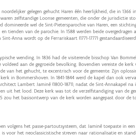
ordelijker gelegen gehucht Haren één heerlijkheid, die in 1366 i
waren zelfstandige Loonse gemeenten, die onder de jurisdictie 
 domineerde wel de Sint-Pietersparochie van Haren, een stichting
 en tienden van de parochie. In 1588 werden beide overgedragen a
int-Anna wordt op de Ferrariskaart (1771-1777) gestandaardiseer
 typische wending. In 1836 had de visiterende bisschop Van Bomm
e voldeed aan de gegroeide bevolking. Bovendien vereiste de kerk 
de van het gehucht, te excentrisch voor de gemeente. Zijn oploss
 kerk in Bommershoven. In 1841-1844 werd de kapel dan ook vervan
rchitect Lambert Jaminé (1800-1871), nadat de Sint-Annakapel na i
den uit het lood. Deze kerk was tot de verzelfstandiging van de
885 zou het basisontwerp van de kerk worden aangepast door de t
n volgens het passe-partoutsysteem, dat Jaminé toepaste in een s
 voor het neoclassicistische streven naar rationalisatie en stan