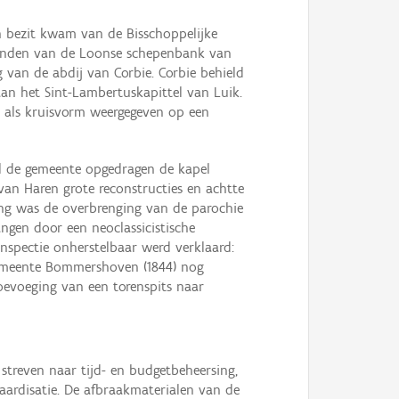
n bezit kwam van de Bisschoppelijke
stonden van de Loonse schepenbank van
 van de abdij van Corbie. Corbie behield
an het Sint-Lambertuskapittel van Luik.
d als kruisvorm weergegeven op een
el de gemeente opgedragen de kapel
van Haren grote reconstructies en achtte
ing was de overbrenging van de parochie
gen door een neoclassicistische
nspectie onherstelbaar werd verklaard:
 gemeente Bommershoven (1844) nog
oevoeging van een torenspits naar
treven naar tijd- en budgetbeheersing,
daardisatie. De afbraakmaterialen van de