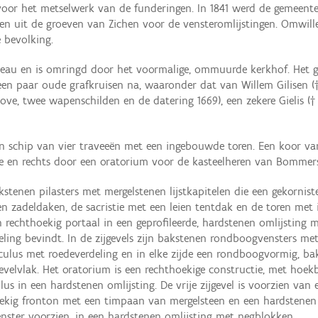
 voor het metselwerk van de funderingen. In 1841 werd de gemeent
nen uit de groeven van Zichen voor de vensteromlijstingen. Omwil
 bevolking.
iveau en is omringd door het voormalige, ommuurde kerkhof. Het 
 een paar oude grafkruisen na, waaronder dat van Willem Gilisen (†
ve, twee wapenschilden en de datering 1669), een zekere Gielis (†
en schip van vier traveeën met een ingebouwde toren. Een koor va
tie en rechts door een oratorium voor de kasteelheren van Bommer
stenen pilasters met mergelstenen lijstkapitelen die een gekornist
en zadeldaken, de sacristie met een leien tentdak en de toren met 
n rechthoekig portaal in een geprofileerde, hardstenen omlijstin
eling bevindt. In de zijgevels zijn bakstenen rondboogvensters m
oculus met roedeverdeling en in elke zijde een rondboogvormig, 
gevelvlak. Het oratorium is een rechthoekige constructie, met hoe
 in een hardstenen omlijsting. De vrije zijgevel is voorzien van e
ekig fronton met een timpaan van mergelsteen en een hardstenen
enster voorzien, in een hardstenen omlijsting met negblokken.