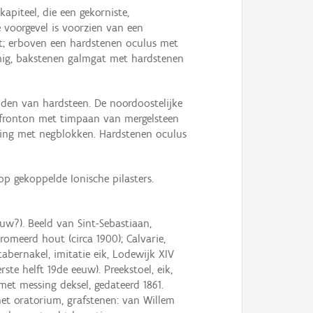
apiteel, die een gekorniste,
 voorgevel is voorzien van een
nt; erboven een hardstenen oculus met
ormig, bakstenen galmgat met hardstenen
nden van hardsteen. De noordoostelijke
g fronton met timpaan van mergelsteen
ting met negblokken. Hardstenen oculus
p gekoppelde Ionische pilasters.
uw?). Beeld van Sint-Sebastiaan,
omeerd hout (circa 1900); Calvarie,
abernakel, imitatie eik, Lodewijk XIV
rste helft 19de eeuw). Preekstoel, eik,
met messing deksel, gedateerd 1861.
het oratorium, grafstenen: van Willem