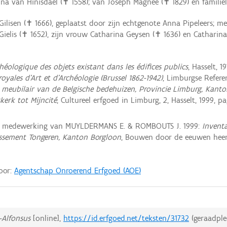
na van Hinisdael (✝ 1558); van Joseph Magnee (✝ 1829) en familie
ilisen (✝ 1666), geplaatst door zijn echtgenote Anna Pipeleers; m
Gielis (✝ 1652), zijn vrouw Catharina Geysen (✝ 1636) en Catharina 
héologique des objets existant dans les édifices publics
, Hasselt, 1
oyales d'Art et d'Archéologie (Brussel 1862-1942)
, Limburgse Referent
 meubilair van de Belgische bedehuizen, Provincie Limburg, Kanto
kerk tot Mijncité
, Cultureel erfgoed in Limburg, 2, Hasselt, 1999, pa
t medewerking van MUYLDERMANS E. & ROMBOUTS J. 1999:
Inventa
issement Tongeren, Kanton Borgloon
, Bouwen door de eeuwen heen 
door:
Agentschap Onroerend Erfgoed (AOE)
-Alfonsus
[online],
https://id.erfgoed.net/teksten/31732
(geraadpl