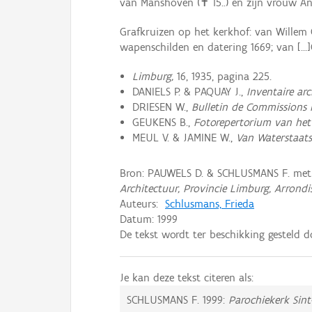
van Manshoven (✝ 15..) en zijn vrouw An
Grafkruizen op het kerkhof: van Willem G
wapenschilden en datering 1669; van [...]
Limburg,
16, 1935, pagina 225.
DANIELS P. & PAQUAY J.,
Inventaire arc
DRIESEN W.,
Bulletin de Commissions r
GEUKENS B.,
Fotorepertorium van het
MEUL V. & JAMINE W.,
Van Waterstaats
Bron: PAUWELS D. & SCHLUSMANS F. me
Architectuur, Provincie Limburg, Arrond
Auteurs:
Schlusmans, Frieda
Datum:
1999
De tekst wordt ter beschikking gesteld 
Je kan deze tekst citeren als:
SCHLUSMANS F.
1999:
Parochiekerk Sint