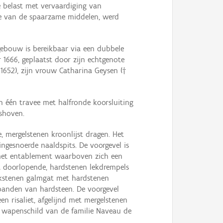
e belast met vervaardiging van
le van de spaarzame middelen, werd
gebouw is bereikbaar via een dubbele
 1666, geplaatst door zijn echtgenote
 1652), zijn vrouw Catharina Geysen (†
n één travee met halfronde koorsluiting
shoven.
e, mergelstenen kroonlijst dragen. Het
ingesnoerde naaldspits. De voorgevel is
g met entablement waarboven zich een
et doorlopende, hardstenen lekdrempels
bakstenen galmgat met hardstenen
kbanden van hardsteen. De voorgevel
en risaliet, afgelijnd met mergelstenen
 wapenschild van de familie Naveau de