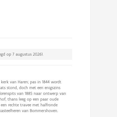
eegd op
7 augustus 2026
).
e kerk van Haren; pas in 1844 wordt
ats stond, doch met een enigszins
. Torenspits van 1885 naar ontwerp van
hof, thans leeg op een paar oude
 een rechte travee met halfronde
e kasteelheren van Bommershoven.