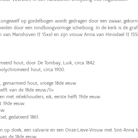
kt tongewelf op gordelbogen wordt gedragen door een zwaar, gekor
cheiden door een rondboogvormige scheiboog. In de kerk is de gra
em van Manshoven († 15xx) en zijn vrouw Anna van Hinisdael († 155
meerd hout, door De Tombay, Luik, circa 1842.
olychromeerd hout, circa 1900.
ik, gemarmerd hout, vroege 18de eeuw.
helft van de 18de eeuw./li>
en met reliekhouders, eik, eerste helft 19de eeuw.
ft 19de eeuw.
uw.
el, gedateerd 1861.
en op doek, een calvarie en een Onze-Lieve-Vrouw met Sint-Anna (
van de 18de eeuw.