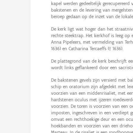
kapel werden gedeeltelijk gerecupereerd
bakstenen en de levering van mergelste
beroep gedaan op de inzet van de lokale
De kerk ligt wat hoger dan het straatn
rechte steektrap. Het kerkhof is leeg op
Anna Pipeleers, met vermelding van Terho
1636) en Catharina Tercaeffs († 1636).
De plattegrond van de kerk beschrijft e
wordt links geflankeerd door een sacris
De bakstenen gevels zijn versierd met bak
schip en oratorium zijn afgedekt met lei
voorzien van een middenrisaliet, met ee
hardstenen oculus met ijzeren roedeverd
voorzien. De toren is voorzien van een 
imposten, ingeschreven in een verdiept 
omvat een rechthoekige deur en een oculus
hoekbanden en voorzien van een drieho
Marteau. In de risaliet is een rondboogv