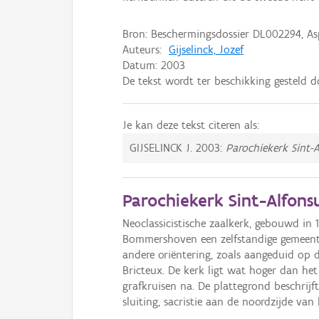
Bron: Beschermingsdossier DL002294, Asp
Auteurs:
Gijselinck, Jozef
Datum:
2003
De tekst wordt ter beschikking gesteld 
Je kan deze tekst citeren als:
GIJSELINCK J.
2003:
Parochiekerk Sint-
Parochiekerk Sint-Alfonsu
Neoclassicistische zaalkerk, gebouwd in 
Bommershoven een zelfstandige gemeente.
andere oriëntering, zoals aangeduid op d
Bricteux. De kerk ligt wat hoger dan he
grafkruisen na. De plattegrond beschrij
sluiting, sacristie aan de noordzijde v