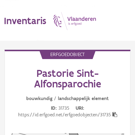
Inventaris
MENU
ERFGOEDOBJECT
Pastorie Sint-
Erfgoedobject
Alfonsparochie
Aanduidingsobject
bouwkundig
/
landschappelijk
element
Waarneming
ID
31735
URI
Thema
https://id.erfgoed.net/erfgoedobjecten/31735
Gebeurtenis