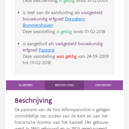
Deze bescherming
is geldig
sinds
10-12-2003
is deel van de aanduiding als
vastgesteld
bouwkundig erfgoed
Dorpskern
Bommershoven
Deze vaststelling
is geldig
sinds
01-02-2018
is aangeduid als
vastgesteld bouwkundig
erfgoed
Pastorie
Deze vaststelling
was geldig
van
24-09-2009
tot
01-02-2018
ALGEMEEN
BESCHRIJVING
KENMERKEN
Beschrijving
De pastorie van de Sint-Alfonsparochie is gelegen
onmiddellijk ten zuiden van de kerk en van het
historische domein van het kasteel. Het gebouw
werd in 1860 gebouwd en in 1903 gerestaureerd.