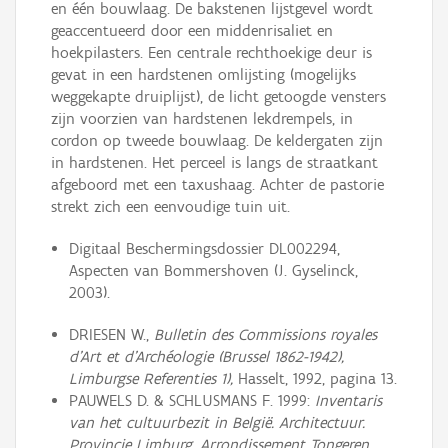
en één bouwlaag. De bakstenen lijstgevel wordt
geaccentueerd door een middenrisaliet en
hoekpilasters. Een centrale rechthoekige deur is
gevat in een hardstenen omlijsting (mogelijks
weggekapte druiplijst), de licht getoogde vensters
zijn voorzien van hardstenen lekdrempels, in
cordon op tweede bouwlaag. De keldergaten zijn
in hardstenen. Het perceel is langs de straatkant
afgeboord met een taxushaag. Achter de pastorie
strekt zich een eenvoudige tuin uit.
Digitaal Beschermingsdossier DL002294,
Aspecten van Bommershoven (J. Gyselinck,
2003).
DRIESEN W.,
Bulletin des Commissions royales
d'Art et d'Archéologie (Brussel 1862-1942),
Limburgse Referenties 1),
Hasselt, 1992, pagina 13.
PAUWELS D. & SCHLUSMANS F. 1999:
Inventaris
van het cultuurbezit in België. Architectuur.
Provincie Limburg. Arrondissement Tongeren,