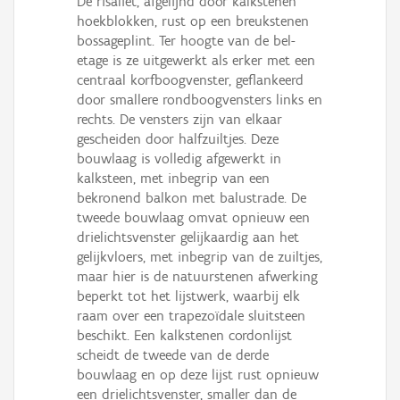
De risaliet, afgelijnd door kalkstenen
hoekblokken, rust op een breukstenen
bossageplint. Ter hoogte van de bel-
etage is ze uitgewerkt als erker met een
centraal korfboogvenster, geflankeerd
door smallere rondboogvensters links en
rechts. De vensters zijn van elkaar
gescheiden door halfzuiltjes. Deze
bouwlaag is volledig afgewerkt in
kalksteen, met inbegrip van een
bekronend balkon met balustrade. De
tweede bouwlaag omvat opnieuw een
drielichtsvenster gelijkaardig aan het
gelijkvloers, met inbegrip van de zuiltjes,
maar hier is de natuurstenen afwerking
beperkt tot het lijstwerk, waarbij elk
raam over een trapezoïdale sluitsteen
beschikt. Een kalkstenen cordonlijst
scheidt de tweede van de derde
bouwlaag en op deze lijst rust opnieuw
een drielichtsvenster, smaller dan de