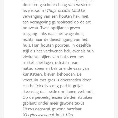
door een geschoren haag van westerse
levensboom (
Thuja occidentalis
) ter
vervanging van een houten hek, met
een vormgeving geïnspireerd op de art
nouveau. Twee oprijlanen geven
toegang links naar het wagenhuis,
rechts naar de dienstingang van het
huis. Hun houten poorten, in dezelfde
stijl als het verdwenen hek, evenals hun
vierkante pijlers van baksteen met
sokkel, speklagen, deksteen van
natuursteen en bekronende vaas van
kunststeen, bleven behouden. De
voortuin met gras is doorsneden door
een halfcirkelvormig pad in grijze
steenslag dat beide oprijlanen verbindt.
Op de perceelsgrenzen werden struiken
geplant: onder meer gewone taxus
(
Taxus baccata
), gewone hazelaar
(
Corylus avellana
), hulst (
Ilex