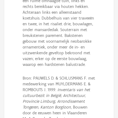
een ruime omhaagde tuin, links en
rechts bereikbaar via houten hekken.
Achteraan links een alleenstaand
koetshuis. Dubbelhuis van vier traveeën
en twee, in het risaliet drie, bouwlagen,
onder mansardedak. Souterrain met
breukstenen parement. Bakstenen
gebouw met voornamelijk neobarokke
ornamentiek, onder meer de in- en
uitzwenkende geveltop bekroond met
vazen; erker op de eerste bouwlaag,
waarop een hardstenen balustrade.
Bron: PAUWELS D. & SCHLUSMANS F. met
medewerking van MUYLDERMANS E. &
ROMBOUTS J. 1999:
Inventaris van het
cultuurbezit in België, Architectuur,
Provincie Limburg, Arrondissement
Tongeren, Kanton Borgloon
, Bouwen
door de eeuwen heen in Vlaanderen