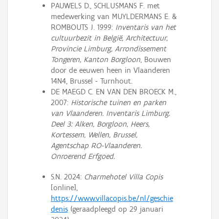
PAUWELS D., SCHLUSMANS F. met
medewerking van MUYLDERMANS E. &
ROMBOUTS J. 1999:
Inventaris van het
cultuurbezit in België, Architectuur,
Provincie Limburg, Arrondissement
Tongeren, Kanton Borgloon
, Bouwen
door de eeuwen heen in Vlaanderen
14N4, Brussel - Turnhout.
DE MAEGD C. EN VAN DEN BROECK M.,
2007:
Historische tuinen en parken
van Vlaanderen. Inventaris Limburg.
Deel 3: Alken, Borgloon, Heers,
Kortessem, Wellen, Brussel,
Agentschap RO-Vlaanderen.
Onroerend Erfgoed.
S.N. 2024:
Charmehotel Villa Copis
[online],
https://www.villacopis.be/nl/geschie
denis
(geraadpleegd op 29 januari