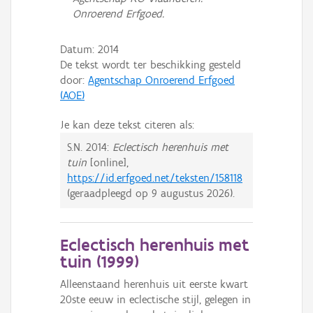
Onroerend Erfgoed.
Datum:
2014
De tekst wordt ter beschikking gesteld
door:
Agentschap Onroerend Erfgoed
(AOE)
Je kan deze tekst citeren als:
S.N.
2014:
Eclectisch herenhuis met
tuin
[online],
https://id.erfgoed.net/teksten/158118
(geraadpleegd op
9 augustus 2026
).
Eclectisch herenhuis met
tuin (
1999
)
Alleenstaand herenhuis uit eerste kwart
20ste eeuw in eclectische stijl, gelegen in