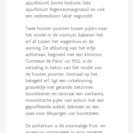
aquifolium
), bonte beshulst (
Ilex
aquifolium
‘Argenteomarginata’) en ook
een vederesdoorn (
Acer negundo
).
Twee houten poorten tussen pijlers naar
het model in de voortuin bakenen het
erf af tussen het wagenhuis en de
woning. De afsluiting van het erfje
achteraan, begroeid met een klimroos
'Comtesse de Paris' uit 1932, is de
vertaling in beton van het model van
de houten poorten. Centraal op het
betegeld erf, ligt een cirkelvormig
grasveldje met getande, betonnen
boordstenen en centraal een vierkante,
monolitische pijler van arduin met een
geprofileerde sokkel, deksteen en een
vaas voor éénjarigen van kunststeen.
De achtertuin is de voormalige fruit- en
moestuin, grotendeels in gras omgezet,