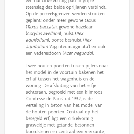
een halfcirkelvormig pad in grijze
steenslag dat beide oprijlanen verbindt.
Op de perceelsgrenzen werden struiken
geplant: onder meer gewone taxus
(
Taxus baccata
), gewone hazelaar
(
Corylus avellana
), hulst (
Ilex
aquifolium
), bonte beshulst (
Ilex
aquifolium
‘Argenteomarginata’) en ook
een vederesdoorn (
Acer negundo
).
Twee houten poorten tussen pijlers naar
het model in de voortuin bakenen het
erf af tussen het wagenhuis en de
woning. De afsluiting van het erfje
achteraan, begroeid met een klimroos
'Comtesse de Paris' uit 1932, is de
vertaling in beton van het model van
de houten poorten. Centraal op het
betegeld erf, ligt een cirkelvormig
grasveldje met getande, betonnen
boordstenen en centraal een vierkante,