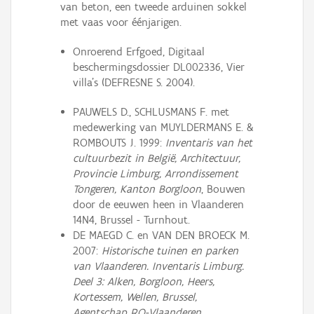
van beton, een tweede arduinen sokkel
met vaas voor éénjarigen.
Onroerend Erfgoed, Digitaal
beschermingsdossier DL002336, Vier
villa's (DEFRESNE S. 2004).
PAUWELS D., SCHLUSMANS F. met
medewerking van MUYLDERMANS E. &
ROMBOUTS J. 1999:
Inventaris van het
cultuurbezit in België, Architectuur,
Provincie Limburg, Arrondissement
Tongeren, Kanton Borgloon
, Bouwen
door de eeuwen heen in Vlaanderen
14N4, Brussel - Turnhout.
DE MAEGD C. en VAN DEN BROECK M.
2007:
Historische tuinen en parken
van Vlaanderen. Inventaris Limburg.
Deel 3: Alken, Borgloon, Heers,
Kortessem, Wellen
, Brussel,
Agentschap RO-Vlaanderen.