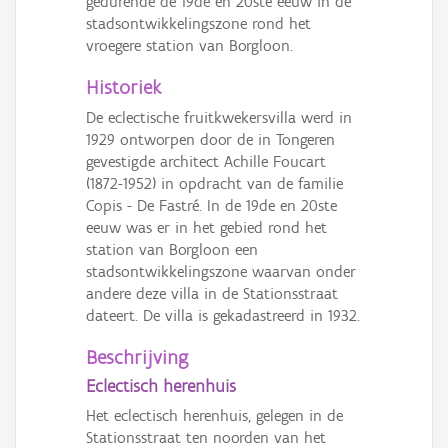
gedurende de 19de en 20ste eeuw in de
Persoon of collectief
stadsontwikkelingszone rond het
vroegere station van Borgloon.
Downloads
Historiek
Hergebruik
De eclectische fruitkwekersvilla werd in
1929 ontworpen door de in Tongeren
Aanmelden
gevestigde architect Achille Foucart
(1872-1952) in opdracht van de familie
Copis - De Fastré. In de 19de en 20ste
eeuw was er in het gebied rond het
station van Borgloon een
stadsontwikkelingszone waarvan onder
andere deze villa in de Stationsstraat
dateert. De villa is gekadastreerd in 1932.
Beschrijving
Eclectisch herenhuis
Het eclectisch herenhuis, gelegen in de
Stationsstraat ten noorden van het