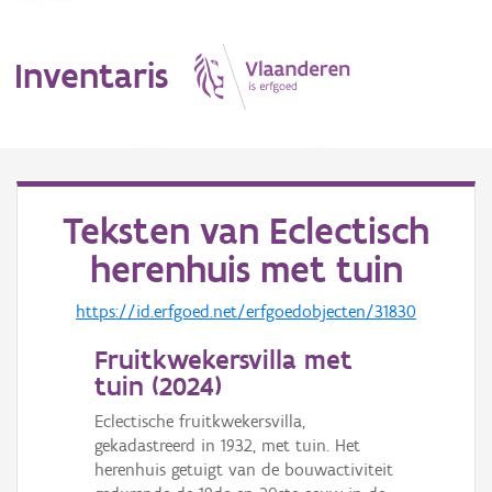
Inventaris
MENU
Teksten van
Eclectisch
herenhuis met tuin
Erfgoedobject
https://id.erfgoed.net/erfgoedobjecten/31830
Aanduidingsobject
Fruitkwekersvilla met
Waarneming
tuin (
2024
)
Thema
Eclectische fruitkwekersvilla,
gekadastreerd in 1932, met tuin. Het
Gebeurtenis
herenhuis getuigt van de bouwactiviteit