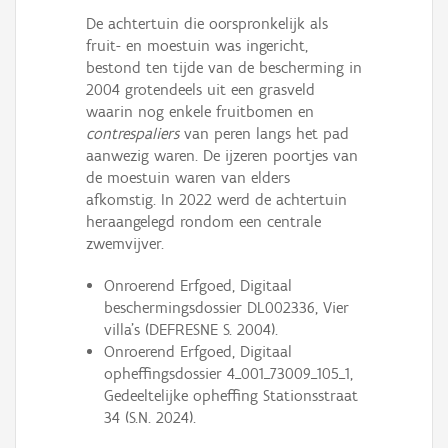
De achtertuin die oorspronkelijk als
fruit- en moestuin was ingericht,
bestond ten tijde van de bescherming in
2004 grotendeels uit een grasveld
waarin nog enkele fruitbomen en
contrespaliers
van peren langs het pad
aanwezig waren. De ijzeren poortjes van
de moestuin waren van elders
afkomstig. In 2022 werd de achtertuin
heraangelegd rondom een centrale
zwemvijver.
Onroerend Erfgoed, Digitaal
beschermingsdossier DL002336, Vier
villa's (DEFRESNE S. 2004).
Onroerend Erfgoed, Digitaal
opheffingsdossier 4_001_73009_105_1,
Gedeeltelijke opheffing Stationsstraat
34 (S.N. 2024).