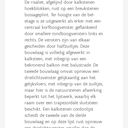
De risaliet, afgelijnd door kalkstenen
hoekblokken, rust op een breukstenen
bossageplint. Ter hoogte van de bel-
etage is ze uitgewerkt als erker met een
centraal korfboogvenster, geflankeerd
door smallere rondboogvensters links en
rechts. De vensters zijn van elkaar
gescheiden door halfzuiltjes. Deze
bouwlaag is volledig afgewerkt in
kalksteen, met inbegrip van een
bekronend balkon met balustrade. De
tweede bouwlaag omvat opnieuw een
drielichtsvenster gelijkaardig aan het
gelijkvloers, met inbegrip van de zuiltjes,
maar hier is de natuurstenen afwerking
beperkt tot het lijstwerk, waarbij elk
raam over een trapezoïdale sluitsteen
beschikt. Een kalkstenen cordonlijst
scheidt de tweede van de derde
bouwlaag en op deze lijst rust opnieuw
een drielichtsvenster, smaller dan de