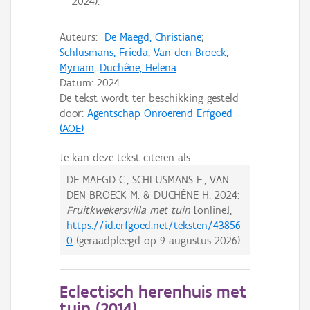
2024).
Auteurs:
De Maegd, Christiane
;
Schlusmans, Frieda
;
Van den Broeck,
Myriam
;
Duchêne, Helena
Datum:
2024
De tekst wordt ter beschikking gesteld
door:
Agentschap Onroerend Erfgoed
(AOE)
Je kan deze tekst citeren als:
DE MAEGD C., SCHLUSMANS F., VAN
DEN BROECK M. & DUCHÊNE H.
2024:
Fruitkwekersvilla met tuin
[online],
https://id.erfgoed.net/teksten/43856
0
(geraadpleegd op
9 augustus 2026
).
Eclectisch herenhuis met
tuin (
2014
)