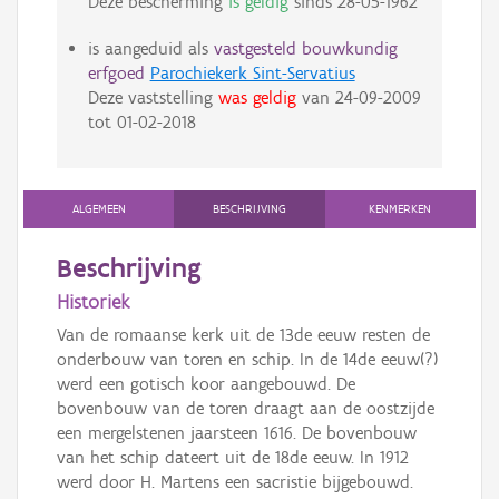
Deze bescherming
is geldig
sinds
28-05-1962
is aangeduid als
vastgesteld bouwkundig
erfgoed
Parochiekerk Sint-Servatius
Deze vaststelling
was geldig
van
24-09-2009
tot
01-02-2018
ALGEMEEN
BESCHRIJVING
KENMERKEN
Beschrijving
Historiek
Van de romaanse kerk uit de 13de eeuw resten de
onderbouw van toren en schip. In de 14de eeuw(?)
werd een gotisch koor aangebouwd. De
bovenbouw van de toren draagt aan de oostzijde
een mergelstenen jaarsteen 1616. De bovenbouw
van het schip dateert uit de 18de eeuw. In 1912
werd door H. Martens een sacristie bijgebouwd.