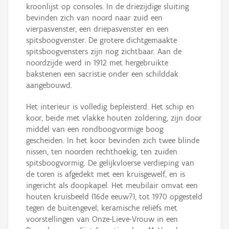
kroonlijst op consoles. In de driezijdige sluiting
bevinden zich van noord naar zuid een
vierpasvenster, een driepasvenster en een
spitsboogvenster. De grotere dichtgemaakte
spitsboogvensters zijn nog zichtbaar. Aan de
noordzijde werd in 1912 met hergebruikte
bakstenen een sacristie onder een schilddak
aangebouwd.
Het interieur is volledig bepleisterd. Het schip en
koor, beide met vlakke houten zoldering, zijn door
middel van een rondboogvormige boog
gescheiden. In het koor bevinden zich twee blinde
nissen, ten noorden rechthoekig, ten zuiden
spitsboogvormig. De gelijkvloerse verdieping van
de toren is afgedekt met een kruisgewelf, en is
ingericht als doopkapel. Het meubilair omvat een
houten kruisbeeld (16de eeuw?), tot 1970 opgesteld
tegen de buitengevel; keramische reliëfs met
voorstellingen van Onze-Lieve-Vrouw in een