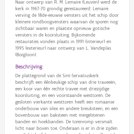
Naar ontwerp van R. M. Lemaire (Leuven) werd de
kerk in 1967-70 grondig gerestaureerd: Lemaire
verving de 18de-eeuwse vensters uit het schip door
kleinere rondboogvensters waarvan de sporen nog
zichtbaar waren en plaatste opnieuw gotische
vensters in de koorsluiting. Bijkomende
restauraties vonden plaats in 1991 (interieur) en
1995 (exterieur) naar ontwerp van L. Vandeplas
(Borgloon).
Beschrijving
De plattegrond van de Sint-Servatiuskerk
beschrijft een éénbeukige schip van drie traveeën,
een koor van één rechte travee met driezijdige
koorsluiting, en een voorstaande westtoren. De
gesloten vierkante westtoren heeft een romaanse
onderbouw van silex en andere breuksteen, en een
bovenbouw van baksteen met mergelstenen
banden en hoekbanden. De torenromp versmalt
licht naar boven toe. Onderaan is er in drie zijden