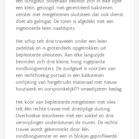
een lichtgleuf, bovenaan bevindt zich in elke zijde
een klein, getoogd, niet-gecentreerd bakstenen
venster met mergelstenen sluitsteen dat ook dienst
doet als galmgat. De toren is afgedekt met een
ingesnoerde leien naaldspits.
Het schip telt drie traveeën onder een leien
zadeldak en is grotendeels opgetrokken uit
bepleisterde silexsteen. Aan elke langszijde
bevinden zich drie kleine, hoog ingeplante
rondboogvensters. De zuidgevel is voorzien van
een rechthoekig portaal in een kalkstenen
omlijsting van hergebruikt materiaal met nieuw
houtwerk en oorspronkelijk(?) smeedijzeren beslag.
Het koor van bepleisterde mergelsteen met silex
telt één rechte travee met driezijdige sluiting.
Overhoekse steunberen met een sokkel en drie
versnijdingen ondersteunen de muren. De rechte
travee wordt gekenmerkt door één
rondboogvenster en een in blokjes geprofileerde