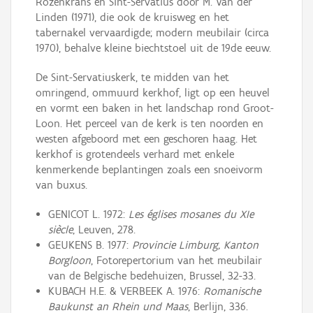
Rozenkrans en Sint-Servatius door M. Van der
Linden (1971), die ook de kruisweg en het
tabernakel vervaardigde; modern meubilair (circa
1970), behalve kleine biechtstoel uit de 19de eeuw.
De Sint-Servatiuskerk, te midden van het
omringend, ommuurd kerkhof, ligt op een heuvel
en vormt een baken in het landschap rond Groot-
Loon. Het perceel van de kerk is ten noorden en
westen afgeboord met een geschoren haag. Het
kerkhof is grotendeels verhard met enkele
kenmerkende beplantingen zoals een snoeivorm
van buxus.
GENICOT L. 1972:
Les églises mosanes du XIe
siècle
, Leuven, 278.
GEUKENS B. 1977:
Provincie Limburg, Kanton
Borgloon
, Fotorepertorium van het meubilair
van de Belgische bedehuizen, Brussel, 32-33.
KUBACH H.E. & VERBEEK A. 1976:
Romanische
Baukunst an Rhein und Maas
, Berlijn, 336.