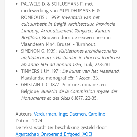
PAUWELS D. & SCHLUSMANS F. met
medewerking van MUYLDERMANS E. &
ROMBOUTS J. 1999:
Inventaris van het
cultuurbezit in België, Architectuur, Provincie
Limburg, Arrondissement Tongeren, Kanton
Borgloon
, Bouwen door de eeuwen heen in
Vlaanderen 14n4, Brussel - Turnhout.
SIMENON G. 1939:
Visitiationes archidiaconales
archidiaconatus Hasbaniae in dioecesi leodiensi
ab anno 1613 ad annum 1763
, Luik, 278-281.
TIMMERS J.J.M. 1971:
De kunst van het Maasland
,
Maaslandse monografieën 1 Assen, 33.
GHISLAIN J.-C. 1877: Peintures romanes en
Belgique,
Bulletin de la Commission royale des
Monuments et des Sites
6.1877, 22-35.
Auteurs:
Verdurmen, Inge
;
Daemen, Caroline
Datum:
2024
De tekst wordt ter beschikking gesteld door:
Agentschap Onroerend Erfgoed (AOE)