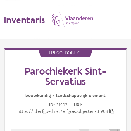
Inventaris
MENU
ERFGOEDOBJECT
Parochiekerk Sint-
Erfgoedobject
Servatius
Aanduidingsobject
bouwkundig
/
landschappelijk
element
Waarneming
ID
31903
URI
Thema
https://id.erfgoed.net/erfgoedobjecten/31903
Gebeurtenis