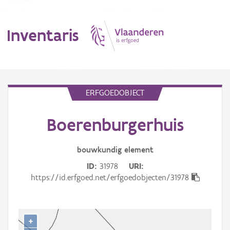
Inventaris
MENU
ERFGOEDOBJECT
Boerenburgerhuis
Erfgoedobject
Aanduidingsobject
bouwkundig
element
ID
31978
URI
Waarneming
https://id.erfgoed.net/erfgoedobjecten/31978
Thema
Gebeurtenis
+