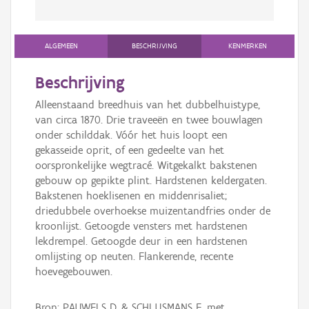
ALGEMEEN
BESCHRIJVING
KENMERKEN
Beschrijving
Alleenstaand breedhuis van het dubbelhuistype,
van circa 1870. Drie traveeën en twee bouwlagen
onder schilddak. Vóór het huis loopt een
gekasseide oprit, of een gedeelte van het
oorspronkelijke wegtracé. Witgekalkt bakstenen
gebouw op gepikte plint. Hardstenen keldergaten.
Bakstenen hoeklisenen en middenrisaliet;
driedubbele overhoekse muizentandfries onder de
kroonlijst. Getoogde vensters met hardstenen
lekdrempel. Getoogde deur in een hardstenen
omlijsting op neuten. Flankerende, recente
hoevegebouwen.
Bron: PAUWELS D. & SCHLUSMANS F. met