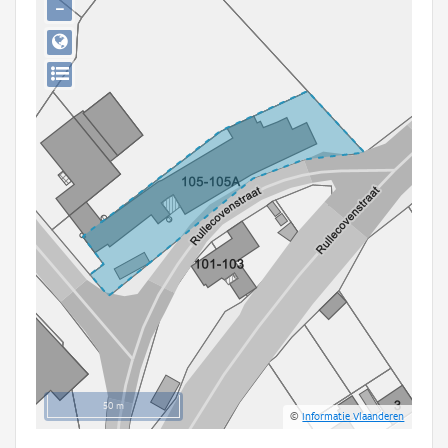
−
Persoon of collectief
Downloads
Hergebruik
Aanmelden
50 m
©
Informatie Vlaanderen