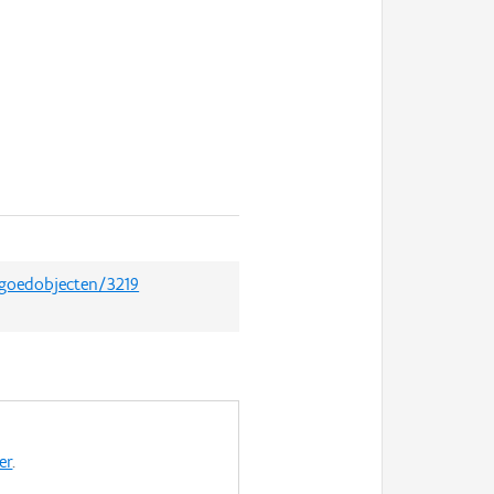
rfgoedobjecten/3219
er
.