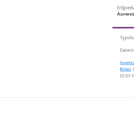
Erfgoed
Aanwez
Typolo
Dateri
Invent
Nijlen
(
01-07-