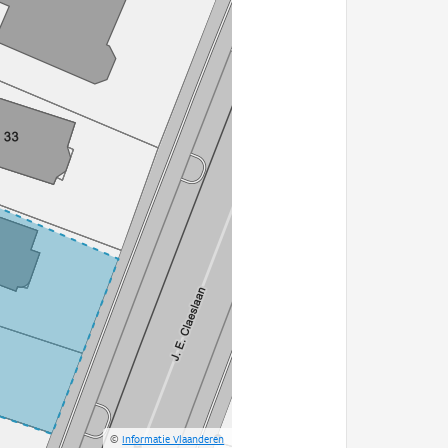
©
Informatie Vlaanderen