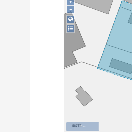
+
−
10 m