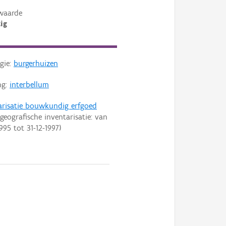
waarde
ig
gie:
burgerhuizen
ng:
interbellum
arisatie bouwkundig erfgoed
geografische inventarisatie: van
1995
tot
31-12-1997
)