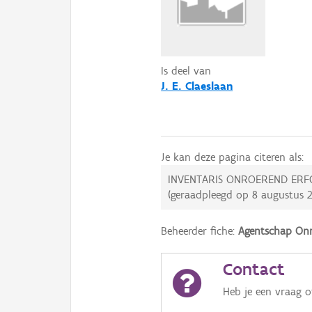
Is deel van
J. E. Claeslaan
Je kan deze pagina citeren als:
INVENTARIS ONROEREND ERF
(geraadpleegd op
8 augustus 
Beheerder fiche:
Agentschap Onr
Contact
Heb je een vraag 