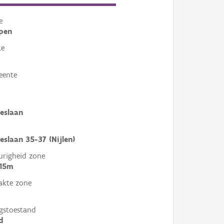
e
pen
te
eente
aeslaan
aeslaan 35-37 (Nijlen)
righeid zone
 15m
akte zone
gstoestand
d