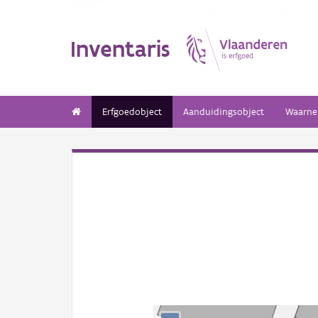
Inventaris
Erfgoedobject
Aanduidingsobject
Waarne