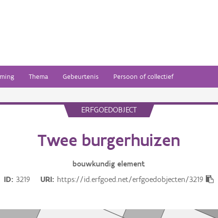
ming
Thema
Gebeurtenis
Persoon of collectief
ERFGOEDOBJECT
Twee burgerhuizen
bouwkundig
element
ID
3219
URI
https://id.erfgoed.net/erfgoedobjecten/3219