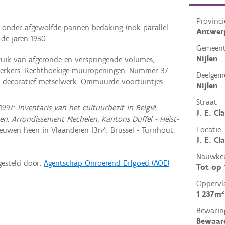
Provinci
 onder afgewolfde pannen bedaking (nok parallel
Antwer
de jaren 1930.
Gemeen
Nijlen
uik van afgeronde en verspringende volumes,
n erkers. Rechthoekige muuropeningen. Nummer 37
Deelgem
 decoratief metselwerk. Ommuurde voortuintjes.
Nijlen
Straat
1997:
Inventaris van het cultuurbezit in België,
J. E. Cl
en, Arrondissement Mechelen, Kantons Duffel - Heist-
Locatie
euwen heen in Vlaanderen 13n4, Brussel - Turnhout.
J. E. Cl
Nauwkeu
gesteld door:
Agentschap Onroerend Erfgoed (AOE)
Tot op
Oppervl
1 237m²
Bewarin
Bewaar