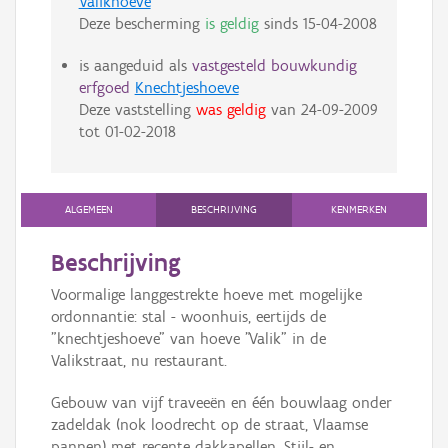
Valikhoeve
Deze bescherming
is geldig
sinds
15-04-2008
is aangeduid als
vastgesteld bouwkundig
erfgoed
Knechtjeshoeve
Deze vaststelling
was geldig
van
24-09-2009
tot
01-02-2018
ALGEMEEN
BESCHRIJVING
KENMERKEN
Beschrijving
Voormalige langgestrekte hoeve met mogelijke
ordonnantie: stal - woonhuis, eertijds de
"knechtjeshoeve" van hoeve "Valik" in de
Valikstraat, nu restaurant.
Gebouw van vijf traveeën en één bouwlaag onder
zadeldak (nok loodrecht op de straat, Vlaamse
pannen) met recente dakkapellen. Stijl- en