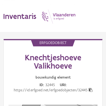
Inventaris
MENU
ERFGOEDOBJECT
Knechtjeshoeve
Erfgoedobject
Valikhoeve
Aanduidingsobject
bouwkundig
element
Waarneming
ID
32445
URI
Thema
https://id.erfgoed.net/erfgoedobjecten/32445
Gebeurtenis