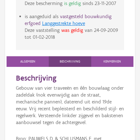
Deze bescherming
is geldig
sinds
23-11-2007
is aangeduid als
vastgesteld bouwkundig
erfgoed
Langgestrekte hoeve
Deze vaststelling
was geldig
van
24-09-2009
tot
01-02-2018
ALGEMEEN
BESCHRIJVING
KENMERKEN
Beschrijving
Gebouw van vier traveeën en één bouwlaag onder
zadeldak (nok evenwijdig aan de straat,
mechanische pannen), daterend uit eind 19de
eeuw. Vrij recent bepleisterd en beschilderd stijl- en
regelwerk. Versteende linkder zijgevel en bakstenen
aanbouwsel tegen de achtergevel.
Bron: PAUWELS D. & SCHLUSMANS F. met