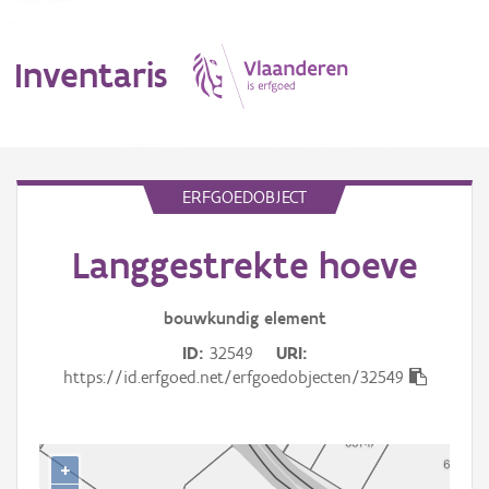
Inventaris
MENU
ERFGOEDOBJECT
Langgestrekte hoeve
Erfgoedobject
Aanduidingsobject
bouwkundig
element
ID
32549
URI
Waarneming
https://id.erfgoed.net/erfgoedobjecten/32549
Thema
Gebeurtenis
+