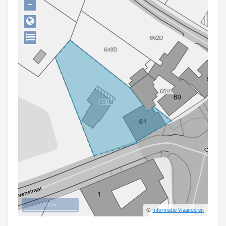
−
Persoon of collectief
Downloads
Hergebruik
Aanmelden
20 m
©
Informatie Vlaanderen