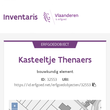
Inventaris
MENU
ERFGOEDOBJECT
Kasteeltje Thenaers
Erfgoedobject
Aanduidingsobject
bouwkundig
element
ID
32553
URI
Waarneming
https://id.erfgoed.net/erfgoedobjecten/32553
Thema
Gebeurtenis
+