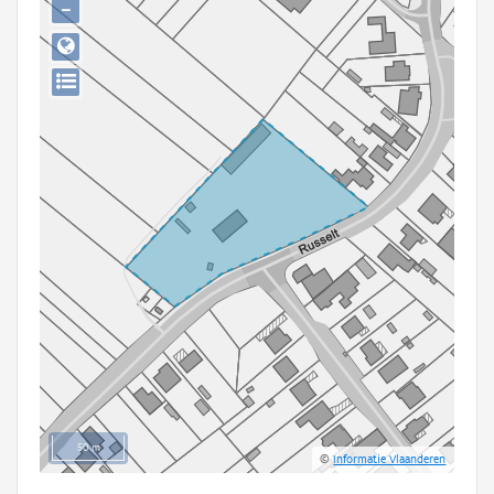
−
Persoon of collectief
Downloads
Hergebruik
Aanmelden
50 m
©
Informatie Vlaanderen