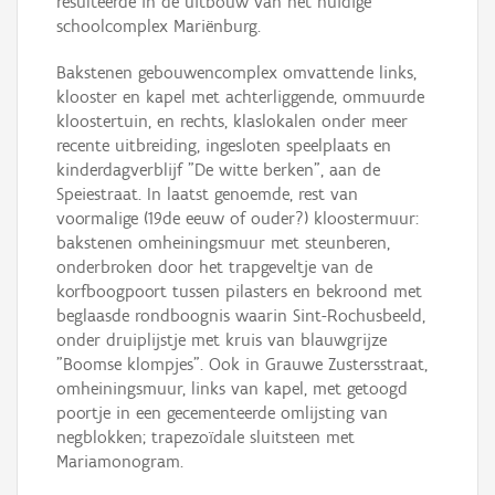
resulteerde in de uitbouw van het huidige
schoolcomplex Mariënburg.
Bakstenen gebouwencomplex omvattende links,
klooster en kapel met achterliggende, ommuurde
kloostertuin, en rechts, klaslokalen onder meer
recente uitbreiding, ingesloten speelplaats en
kinderdagverblijf "De witte berken", aan de
Speiestraat. In laatst genoemde, rest van
voormalige (19de eeuw of ouder?) kloostermuur:
bakstenen omheiningsmuur met steunberen,
onderbroken door het trapgeveltje van de
korfboogpoort tussen pilasters en bekroond met
beglaasde rondboognis waarin Sint-Rochusbeeld,
onder druiplijstje met kruis van blauwgrijze
"Boomse klompjes". Ook in Grauwe Zustersstraat,
omheiningsmuur, links van kapel, met getoogd
poortje in een gecementeerde omlijsting van
negblokken; trapezoïdale sluitsteen met
Mariamonogram.