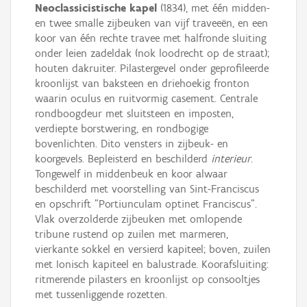
Neoclassicistische kapel
(1834), met één midden-
en twee smalle zijbeuken van vijf traveeën, en een
koor van één rechte travee met halfronde sluiting
onder leien zadeldak (nok loodrecht op de straat);
houten dakruiter. Pilastergevel onder geprofileerde
kroonlijst van baksteen en driehoekig fronton
waarin oculus en ruitvormig casement. Centrale
rondboogdeur met sluitsteen en imposten,
verdiepte borstwering, en rondbogige
bovenlichten. Dito vensters in zijbeuk- en
koorgevels. Bepleisterd en beschilderd
interieur
.
Tongewelf in middenbeuk en koor alwaar
beschilderd met voorstelling van Sint-Franciscus
en opschrift "Portiunculam optinet Franciscus".
Vlak overzolderde zijbeuken met omlopende
tribune rustend op zuilen met marmeren,
vierkante sokkel en versierd kapiteel; boven, zuilen
met Ionisch kapiteel en balustrade. Koorafsluiting:
ritmerende pilasters en kroonlijst op consooltjes
met tussenliggende rozetten.