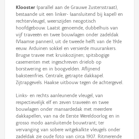
Klooster
(parallel aan de Grauwe Zustersstraat),
bestaande uit een linker- (aansluitend bij kapel) en
rechtervleugel, weerszijden neogotisch
hoofdgebouw. Laatst genoemde, dubbelhuis van
vijf traveeën en twee bouwlagen onder zadeldak
(Vlaamse pannen), uit de tweede helft van de 19de
eeuw. Arduinen sokkel en versierde muurankers.
Brugse travee met kruiskozijnen; spitsbogige
casementen met ingeschreven drielob op
borstwering en in boogvelden. Aflijnend
baksteenfries. Centrale, getrapte dakkapel.
Zijtrapgevels. Haakse uitbouw tegen de achtergevel.
Links- en rechts aanleunende vleugel, van
respectievelijk elf en zeven traveeën en twee
bouwlagen onder mansardedak met meerdere
dakkapellen, van na de Eerste Wereldoorlog en in
grosso modo aansluitende bouwtrant; ter
vervanging van sobere witgekalkte vleugels onder
zadeldak zie oude foto van circa 1907. Ritmerende