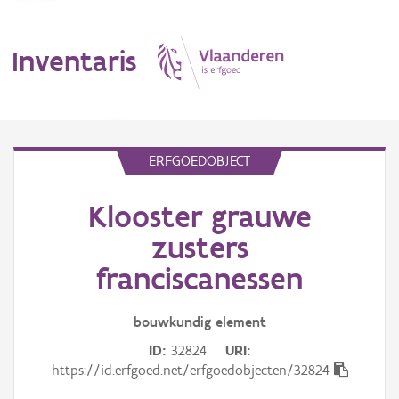
Inventaris
MENU
ERFGOEDOBJECT
Klooster grauwe
Erfgoedobject
zusters
Aanduidingsobject
franciscanessen
Waarneming
bouwkundig
element
Thema
ID
32824
URI
https://id.erfgoed.net/erfgoedobjecten/32824
Gebeurtenis