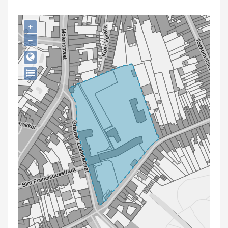
Persoon of collectief
+
Downloads
−
Hergebruik
Aanmelden