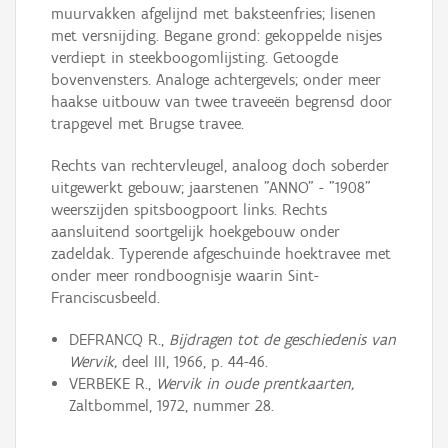
muurvakken afgelijnd met baksteenfries; lisenen
met versnijding. Begane grond: gekoppelde nisjes
verdiept in steekboogomlijsting. Getoogde
bovenvensters. Analoge achtergevels; onder meer
haakse uitbouw van twee traveeën begrensd door
trapgevel met Brugse travee.
Rechts van rechtervleugel, analoog doch soberder
uitgewerkt gebouw; jaarstenen "ANNO" - "1908"
weerszijden spitsboogpoort links. Rechts
aansluitend soortgelijk hoekgebouw onder
zadeldak. Typerende afgeschuinde hoektravee met
onder meer rondboognisje waarin Sint-
Franciscusbeeld.
DEFRANCQ R.,
Bijdragen tot de geschiedenis van
Wervik,
deel III, 1966, p. 44-46.
VERBEKE R.,
Wervik in oude prentkaarten,
Zaltbommel, 1972, nummer 28.