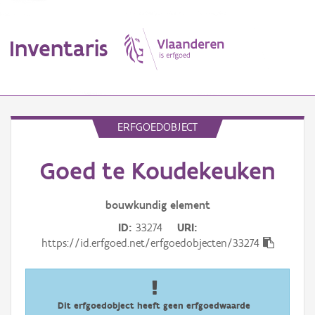
Inventaris
MENU
ERFGOEDOBJECT
Goed te Koudekeuken
Erfgoedobject
Aanduidingsobject
bouwkundig
element
ID
33274
URI
Waarneming
https://id.erfgoed.net/erfgoedobjecten/33274
Thema
Gebeurtenis
Dit erfgoedobject heeft geen erfgoedwaarde