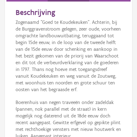
Beschrijving
Zogenaamd "Goed te Koudekeuken". Achterin, bij
de Burggravenstroom gelegen, zeer oude, voorheen
omgrachte landbouwuitbating, teruggaand tot
begin 15de eeuw, in de loop van de tweede helft
van de 15de eeuw door schenking en aankoop in
het bezit gekomen van de priorij van Waarschoot
en dit tot de verbeurdverklaring van de goederen
in 1797. Thans nog hoeve met toegangsdreef
vanuit Koudekeuken en weg vanuit de Zoutweg,
met woonhuis ten noorden en grote schuur ten
oosten van het begraasde erf.
Boerenhuis van negen traveeën onder zadeldak
(pannen, nok parallel met de straat) in kern
mogelijk nog daterend uit de 18de eeuw doch
recent aangepast. Gewitte erfgevel op gepikte plint
met rechthoekige vensters met nieuw houtwerk en
luiken. Aangepast interieur.