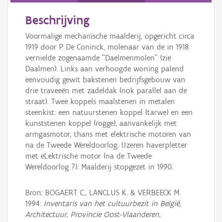
Beschrijving
Voormalige mechanische maalderij, opgericht circa
1919 door P. De Coninck, molenaar van de in 1918
vernielde zogenaamde "Daelmenmolen" (zie
Daalmen). Links aan verhoogde woning palend
eenvoudig gewit bakstenen bedrijfsgebouw van
drie traveeën met zadeldak (nok parallel aan de
straat). Twee koppels maalstenen in metalen
steenkist: een natuurstenen koppel (tarwe) en een
kunststenen koppel (rogge), aanvankelijk met
armgasmotor, thans met elektrische motoren van
na de Tweede Wereldoorlog. IJzeren haverpletter
met eLektrische motor (na de Tweede
Wereldoorlog ?). Maalderij stopgezet in 1990.
Bron: BOGAERT C., LANCLUS K. & VERBEECK M.
1994:
Inventaris van het cultuurbezit in België,
Architectuur, Provincie Oost-Vlaanderen,