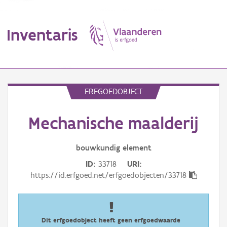
Inventaris
MENU
ERFGOEDOBJECT
Mechanische maalderij
Erfgoedobject
Aanduidingsobject
bouwkundig
element
ID
33718
URI
Waarneming
https://id.erfgoed.net/erfgoedobjecten/33718
Thema
Gebeurtenis
Dit erfgoedobject heeft geen erfgoedwaarde