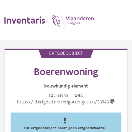
Inventaris
MENU
ERFGOEDOBJECT
Boerenwoning
Erfgoedobject
Aanduidingsobject
bouwkundig
element
ID
33943
URI
Waarneming
https://id.erfgoed.net/erfgoedobjecten/33943
Thema
Gebeurtenis
Dit erfgoedobject heeft geen erfgoedwaarde