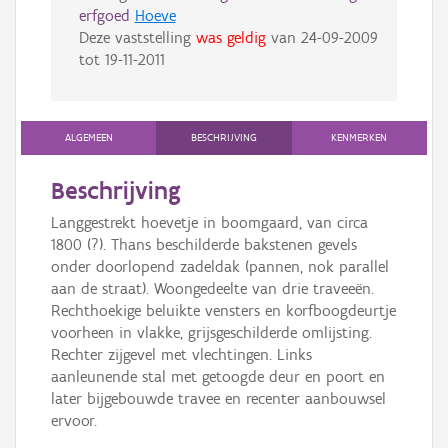
erfgoed
Hoeve
Deze vaststelling
was geldig
van
24-09-2009
tot
19-11-2011
ALGEMEEN
BESCHRIJVING
KENMERKEN
Beschrijving
Langgestrekt hoevetje in boomgaard, van circa
1800 (?). Thans beschilderde bakstenen gevels
onder doorlopend zadeldak (pannen, nok parallel
aan de straat). Woongedeelte van drie traveeën.
Rechthoekige beluikte vensters en korfboogdeurtje
voorheen in vlakke, grijsgeschilderde omlijsting.
Rechter zijgevel met vlechtingen. Links
aanleunende stal met getoogde deur en poort en
later bijgebouwde travee en recenter aanbouwsel
ervoor.