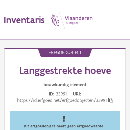
Inventaris
MENU
ERFGOEDOBJECT
Langgestrekte hoeve
Erfgoedobject
Aanduidingsobject
bouwkundig
element
ID
33991
URI
Waarneming
https://id.erfgoed.net/erfgoedobjecten/33991
Thema
Gebeurtenis
Dit erfgoedobject heeft geen erfgoedwaarde