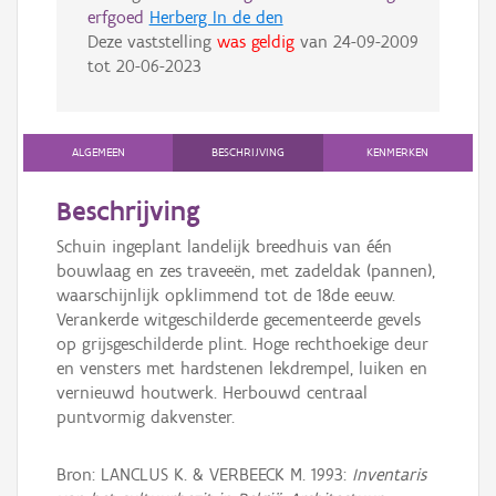
erfgoed
Herberg In de den
Deze vaststelling
was geldig
van
24-09-2009
tot
20-06-2023
ALGEMEEN
BESCHRIJVING
KENMERKEN
Beschrijving
Schuin ingeplant landelijk breedhuis van één
bouwlaag en zes traveeën, met zadeldak (pannen),
waarschijnlijk opklimmend tot de 18de eeuw.
Verankerde witgeschilderde gecementeerde gevels
op grijsgeschilderde plint. Hoge rechthoekige deur
en vensters met hardstenen lekdrempel, luiken en
vernieuwd houtwerk. Herbouwd centraal
puntvormig dakvenster.
Bron: LANCLUS K. & VERBEECK M. 1993:
Inventaris