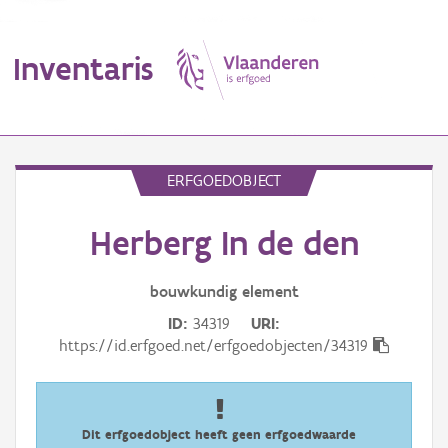
Inventaris
MENU
ERFGOEDOBJECT
Herberg In de den
Erfgoedobject
Aanduidingsobject
bouwkundig
element
ID
34319
URI
Waarneming
https://id.erfgoed.net/erfgoedobjecten/34319
Thema
Gebeurtenis
Dit erfgoedobject heeft geen erfgoedwaarde