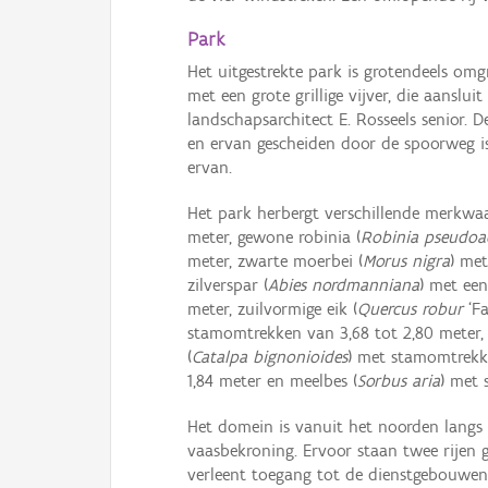
Park
Het uitgestrekte park is grotendeels om
met een grote grillige vijver, die aans
landschapsarchitect E. Rosseels senior.
en ervan gescheiden door de spoorweg is
ervan.
Het park herbergt verschillende merkwa
meter, gewone robinia (
Robinia pseudoa
meter, zwarte moerbei (
Morus nigra
) met
zilverspar (
Abies nordmanniana
) met ee
meter, zuilvormige eik (
Quercus robur
‘Fa
stamomtrekken van 3,68 tot 2,80 meter,
(
Catalpa bignonioides
) met stamomtrekke
1,84 meter en meelbes (
Sorbus aria
) met 
Het domein is vanuit het noorden langs 
vaasbekroning. Ervoor staan twee rijen g
verleent toegang tot de dienstgebouwen