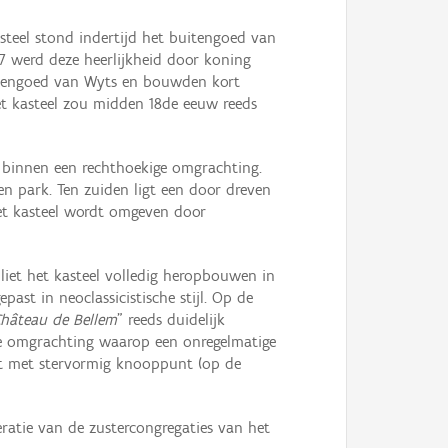
asteel stond indertijd het buitengoed van
77 werd deze heerlijkheid door koning
buitengoed van Wyts en bouwden kort
et kasteel zou midden 18de eeuw reeds
n binnen een rechthoekige omgrachting.
n park. Ten zuiden ligt een door dreven
Het kasteel wordt omgeven door
liet het kasteel volledig heropbouwen in
ast in neoclassicistische stijl. Op de
hâteau de Bellem
" reeds duidelijk
ge omgrachting waarop een onregelmatige
met met stervormig knooppunt (op de
eratie van de zustercongregaties van het