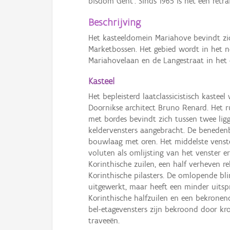
bisdom Gent'. Sinds 1965 is het een retra
Beschrijving
Het kasteeldomein Mariahove bevindt zic
Marketbossen. Het gebied wordt in het
Mariahovelaan en de Langestraat in het 
Kasteel
Het bepleisterd laatclassicistisch kaste
Doornikse architect Bruno Renard. Het ru
met bordes bevindt zich tussen twee ligg
keldervensters aangebracht. De benedenb
bouwlaag met oren. Het middelste venster
voluten als omlijsting van het venster
Korinthische zuilen, een half verheven r
Korinthische pilasters. De omlopende blin
uitgewerkt, maar heeft een minder uits
Korinthische halfzuilen en een bekronend
bel-etagevensters zijn bekroond door kroo
traveeën.