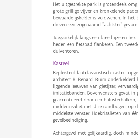
Het uitgestrekte park is grotendeels omg
grote grillige vijver en kronkelende pad
bewaarde ijskelder is verdwenen. In he
dreven een zogenaamd "achtster" gevorm
Toegankelijk langs een breed ijzeren hek 
heden een fietspad flankeren. Een twee
duiventoren.
Kasteel
Bepleisterd laatclassicistisch kasteel o
architect B. Renard. Ruim onderkelderd k
liggende leeuwen van gietijzer, vervaar
imitatiebanden. Bovenvensters gevat in 
geaccentueerd door een balusterbalkon, f
middenrisaliet met drie rondbogen, op 
middelste venster. Hoekrisalieten van één
gevelbeëindiging.
Achtergevel met gelijkaardig, doch mind