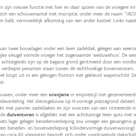
an zijn nieuwe functie met hier en daar sporen van de vroegere in
dt zich een schouwmantel met inscriptie, onder meer de naam "JAC
 balk, vermoedelijk afkomstig van een ander kasteel. Links naas
van twee bouwlagen onder een leien zadeldak, gelegen aan weerszi
lijke vleugel vormde vroeger het zogenaamde ‘weduwehuis’. De west
n achtergevels zijn op de begane grond geritmeerd door een rondbo
ls verdiepte penanten staan tussen de rechthoekige bovenvensters. D
vel loopt uit in een gebogen fronton met gekleurd wapenschild. De z
op.
bouwen, onder meer een
oranjerie
in empirestijl met gecementeer
oedeverdeling. Het dienstgebouw op H-vormige plattegrond dateer
edekt met pannen zadeldaken en zijn voorzien van een ritmerende
nde
duiventoren
is afgedekt met een achtkantige leien spits met 
iets lager gelegen benedenverdieping zou vroeger een gevangenis g
en beneden- en bovenverdieping (cilindervormige duivenwoning). Vi
van circa 60 vlieggaten bevindt zich onder overkragende dakschil