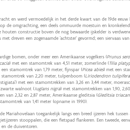
gracht en werd vermoedelijk in het derde kwart van de 19de eeuw h
luit op de omgrachting, een deels ommuurde moestuin en kronkele
 De houten constructie boven de nog bewaarde ijskelder is verdwe
 met dreven een zogenaamde 'achtster' gevormd; een siervaas van
ardige bomen, onder meer een Amerikaanse vogelkers (
Prunus sero
cacia
) met een stamomtrek van 4,51 meter, zomerlinde (
Tilia platy
 een stamomtrek van 1,79 meter, fijnspar (
Picea abies
) met een st
n stamomtrek van 2,20 meter, tulpenboom (
Liriodendron tulipifera
stigiata’) met een stamomtrekken van 3,26 en 3,44 meter, moerasci
 zwarte walnoot (
Juglans nigra
) met stamomtrekken van 1,90, 2,
n van 2,32 en 2,87 meter, Amerikaanse gleditsia (
Gleditsia triaca
stamomtrek van 1,41 meter (opname in 1990).
de Mariahovelaan toegankelijk langs een breed ijzeren hek tussen 
ietijzeren stooppalen, die een fietspad flankeren. Een tweede, ee
 en de duiventoren.