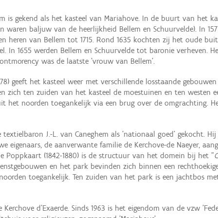
em is gekend als het kasteel van Mariahove. In de buurt van het k
en waren baljuw van de heerlijkheid Bellem en Schuurvelde). In 15
leven heren van Bellem tot 1715. Rond 1635 kochten zij het oude 
el. In 1655 werden Bellem en Schuurvelde tot baronie verheven. H
 Montmorency was de laatste 'vrouw van Bellem'.
1778) geeft het kasteel weer met verschillende losstaande gebouwe
 zich ten zuiden van het kasteel de moestuinen en ten westen ee
uit het noorden toegankelijk via een brug over de omgrachting. 
extielbaron J.-L. van Caneghem als 'nationaal goed' gekocht. Hij 
we eigenaars, de aanverwante familie de Kerchove-de Naeyer, aangep
e Poppkaart (1842-1880) is de structuur van het domein bij het "
C
 dienstgebouwen en het park bevinden zich binnen een rechthoeki
et noorden toegankelijk. Ten zuiden van het park is een jachtbos 
de Kerchove d'Exaerde. Sinds 1963 is het eigendom van de vzw 'Fed