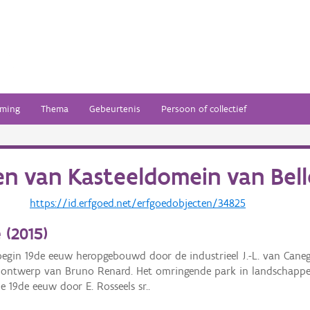
ming
Thema
Gebeurtenis
Persoon of collectief
en van
Kasteeldomein van Bel
https://id.erfgoed.net/erfgoedobjecten/34825
 (
2015
)
egin 19de eeuw heropgebouwd door de industrieel J.-L. van Caneg
r ontwerp van Bruno Renard. Het omringende park in landschappelijk
 19de eeuw door E. Rosseels sr..