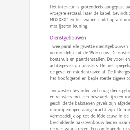
Het interieur is grotendeels aangepast a
vroegere eetzaal, later de kapel, bevin
MDXXXX" en het wapenschild op arduinen
met ijzeren leuning.
Dienstgebouwen
Twee parallelle gewitte dienstgebouwen 
vermoedelijk uit de 18de eeuw. De ooste
koetshuis en paardenstallen. De voor- e
achtergevels op pilasters. De met spiege
de gevel en middentravee af. De linkerge
het hoofdgestel en bepleisterde zijgevelt
Ten oosten bevinden zich nog dienstge
en vensters met een bewaarde ijzeren r
geschilderde bakstenen gevels zijn afg
muuropeningen aangebracht zijn. De ro
vermoedelijk op tot de 16de eeuw. In de 
beschilderde baksteenbouw leiden naar e
de vier windstreken. Een omlopende rij 