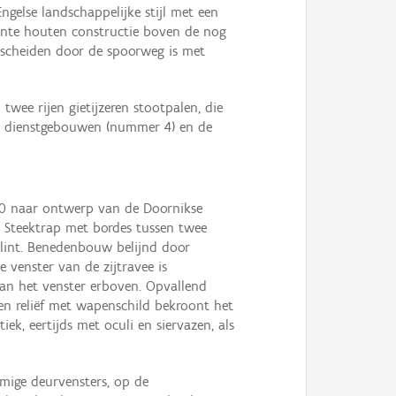
gelse landschappelijke stijl met een
ssante houten constructie boven de nog
escheiden door de spoorweg is met
twee rijen gietijzeren stootpalen, die
de dienstgebouwen (nummer 4) en de
5-60 naar ontwerp van de Doornikse
. Steektrap met bordes tussen twee
 plint. Benedenbouw belijnd door
 venster van de zijtravee is
 van het venster erboven. Opvallend
en reliëf met wapenschild bekroont het
ek, eertijds met oculi en siervazen, als
mige deurvensters, op de