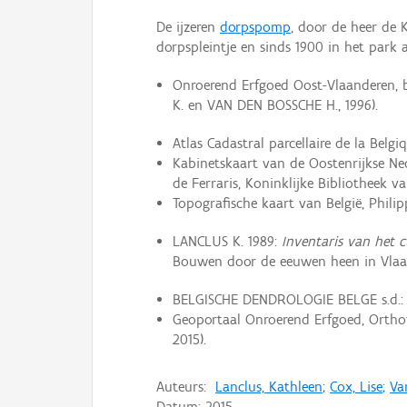
De ijzeren
dorpspomp
, door de heer de
dorpspleintje en sinds 1900 in het park
Onroerend Erfgoed Oost-Vlaanderen, 
K. en VAN DEN BOSSCHE H., 1996).
Atlas Cadastral parcellaire de la Belgi
Kabinetskaart van de Oostenrijkse Ne
de Ferraris, Koninklijke Bibliotheek van
Topografische kaart van België, Philip
LANCLUS K. 1989:
Inventaris van het c
Bouwen door de eeuwen heen in Vlaand
BELGISCHE DENDROLOGIE BELGE s.d.
Geoportaal Onroerend Erfgoed, Orthof
2015).
Auteurs:
Lanclus, Kathleen
;
Cox, Lise
;
Va
Datum:
2015