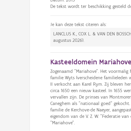
De tekst wordt ter beschikking gesteld 
Je kan deze tekst citeren als:
LANCLUS K., COX L. & VAN DEN BOSSC
augustus 2026
).
Kasteeldomein Mariahove
Zogenaamd "Mariahove". Het voormalig he
familie Wyts (verscheidene familieleden 
II verkocht aan Karel Rym. Zij bleven h
circa 1650 een nieuw kasteel. In 1655 w
vervallen zijn. De prinses van Montmore
Caneghem als "nationaal goed" gekocht. 
familie de Kerchove-de Naeyer, aangepast 
eigendom van de V. Z. W. "Federatie van 
"Mariahove".