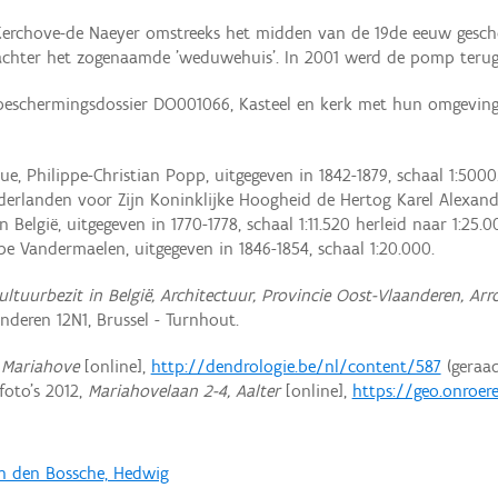
 Kerchove-de Naeyer omstreeks het midden van de 19de eeuw gesch
 achter het zogenaamde 'weduwehuis'. In 2001 werd de pomp terug 
beschermingsdossier DO001066, Kasteel en kerk met hun omgevi
que, Philippe-Christian Popp, uitgegeven in 1842-1879, schaal 1:5000
derlanden voor Zijn Koninklijke Hoogheid de Hertog Karel Alexand
 België, uitgegeven in 1770-1778, schaal 1:11.520 herleid naar 1:25.0
pe Vandermaelen, uitgegeven in 1846-1854, schaal 1:20.000.
ultuurbezit in België, Architectuur, Provincie Oost-Vlaanderen, A
eren 12N1, Brussel - Turnhout.
:
Mariahove
[online],
http://dendrologie.be/nl/content/587
(geraad
oto’s 2012,
Mariahovelaan 2-4, Aalter
[online],
https://geo.onroer
n den Bossche, Hedwig