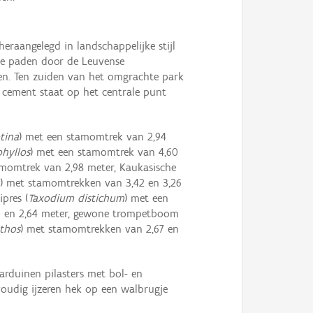
eraangelegd in landschappelijke stijl
nde paden door de Leuvense
nen. Ten zuiden van het omgrachte park
 cement staat op het centrale punt
tina
) met een stamomtrek van 2,94
phyllos
) met een stamomtrek van 4,60
amomtrek van 2,98 meter, Kaukasische
) met stamomtrekken van 3,42 en 3,26
pres (
Taxodium distichum
) met een
60 en 2,64 meter, gewone trompetboom
nthos
) met stamomtrekken van 2,67 en
arduinen pilasters met bol- en
nvoudig ijzeren hek op een walbrugje