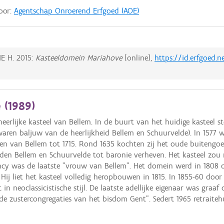
door:
Agentschap Onroerend Erfgoed (AOE)
HE H.
2015:
Kasteeldomein Mariahove
[online],
https://id.erfgoed.n
 (
1989
)
erlijke kasteel van Bellem. In de buurt van het huidige kasteel s
waren baljuw van de heerlijkheid Bellem en Schuurvelde). In 1577 w
eren van Bellem tot 1715. Rond 1635 kochten zij het oude buiten
erden Bellem en Schuurvelde tot baronie verheven. Het kasteel zo
ncy was de laatste "vrouw van Bellem". Het domein werd in 1808 d
Hij liet het kasteel volledig heropbouwen in 1815. In 1855-60 doo
in neoclassicistische stijl. De laatste adellijke eigenaar was graaf
de zustercongregaties van het bisdom Gent". Sedert 1965 retraiteh