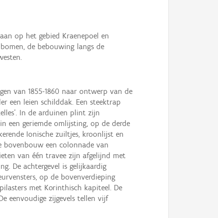
 aan op het gebied Kraenepoel en
e bomen, de bebouwing langs de
westen.
singen van 1855-1860 naar ontwerp van de
r een leien schilddak. Een steektrap
les'. In de arduinen plint zijn
in een geriemde omlijsting, op de derde
rende Ionische zuiltjes, kroonlijst en
p de bovenbouw een colonnade van
ieten van één travee zijn afgelijnd met
g. De achtergevel is gelijkaardig
eurvensters, op de bovenverdieping
pilasters met Korinthisch kapiteel. De
e eenvoudige zijgevels tellen vijf