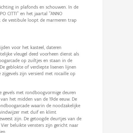
richting in plafonds en schouwen. In de
OPO CITTI" en het jaartal "ANNO
t de vestibule loopt de marmeren trap
jden voor het kasteel, dateren
elijke vleugel deed voorheen dienst als
ogarcade op zuiltjes en staan in de
e geblokte of verdiepte lisenen lijnen
ijgevels zijn versierd met rocaille op
de gevels met rondboogvormige deuren
t van het midden van de 19de eeuw. De
 rondboogarcade waarin de noodzakelijke
windwijzer met duif en klimt
eweest zijn. De getoogde deurtjes van de
er beluikte vensters zijn gericht naar
den.