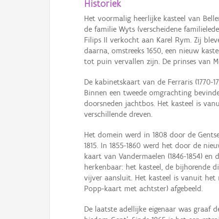
Historiek
Het voormalig heerlijke kasteel van Bell
de familie Wyts (verscheidene familieled
Filips II verkocht aan Karel Rym. Zij b
daarna, omstreeks 1650, een nieuw kaste
tot puin vervallen zijn. De prinses van
De kabinetskaart van de Ferraris (1770-
Binnen een tweede omgrachting bevinden
doorsneden jachtbos. Het kasteel is van
verschillende dreven.
Het domein werd in 1808 door de Gentse t
1815. In 1855-1860 werd het door de nieu
kaart van Vandermaelen (1846-1854) en d
herkenbaar: het kasteel, de bijhorende
vijver aansluit. Het kasteel is vanuit h
Popp-kaart met achtster) afgebeeld.
De laatste adellijke eigenaar was graaf 