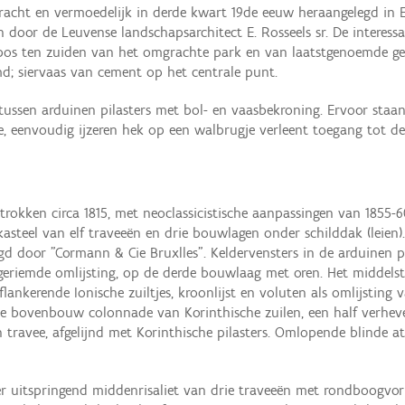
racht en vermoedelijk in derde kwart 19de eeuw heraangelegd in En
en door de Leuvense landschapsarchitect E. Rosseels sr. De intere
t bos ten zuiden van het omgrachte park en van laatstgenoemde g
d; siervaas van cement op het centrale punt.
tussen arduinen pilasters met bol- en vaasbekroning. Ervoor staan 
de, eenvoudig ijzeren hek op een walbrugje verleent toegang tot 
pgetrokken circa 1815, met neoclassicistische aanpassingen van 185
asteel van elf traveeën en drie bouwlagen onder schilddak (leien)
digd door "Cormann & Cie Bruxlles". Keldervensters in de arduinen
geriemde omlijsting, op de derde bouwlaag met oren. Het middelste
lankerende Ionische zuiltjes, kroonlijst en voluten als omlijsting
de bovenbouw colonnade van Korinthische zuilen, een half verhev
 travee, afgelijnd met Korinthische pilasters. Omlopende blinde atti
er uitspringend middenrisaliet van drie traveeën met rondboogvor