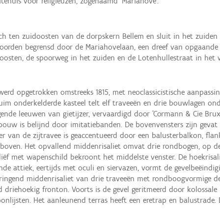
itehuis voor religieuzen, zogenaamd 'Mariahove'.
h ten zuidoosten van de dorpskern Bellem en sluit in het zuiden
 noorden begrensd door de Mariahovelaan, een dreef van opgaand
oosten, de spoorweg in het zuiden en de Lotenhullestraat in het 
el werd opgetrokken omstreeks 1815, met neoclassicistische aanpas
im onderkelderde kasteel telt elf traveeën en drie bouwlagen onde
ende leeuwen van gietijzer, vervaardigd door 'Cormann & Cie Bruxel
ouw is belijnd door imitatiebanden. De bovenvensters zijn gevat 
 van de zijtravee is geaccentueerd door een balusterbalkon, flanke
 erboven. Het opvallend middenrisaliet omvat drie rondbogen, o
eliëf met wapenschild bekroont het middelste venster. De hoekrisal
de attiek, eertijds met oculi en siervazen, vormt de gevelbeëindigin
pringend middenrisaliet van drie traveeën met rondboogvormige d
 driehoekig fronton. Voorts is de gevel geritmeerd door kolossale 
nlijsten. Het aanleunend terras heeft een eretrap en balustrade. D