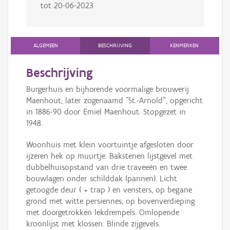
tot
20-06-2023
ALGEMEEN
BESCHRIJVING
KENMERKEN
Beschrijving
Burgerhuis en bijhorende voormalige brouwerij
Maenhout, later zogenaamd "St.-Arnold", opgericht
in 1886-90 door Emiel Maenhout. Stopgezet in
1948.
Woonhuis met klein voortuintje afgesloten door
ijzeren hek op muurtje. Bakstenen lijstgevel met
dubbelhuisopstand van drie traveeën en twee
bouwlagen onder schilddak (pannen). Licht
getoogde deur ( + trap ) en vensters, op begane
grond met witte persiennes, op bovenverdieping
met doorgetrokken lekdrempels. Omlopende
kroonlijst met klossen. Blinde zijgevels.