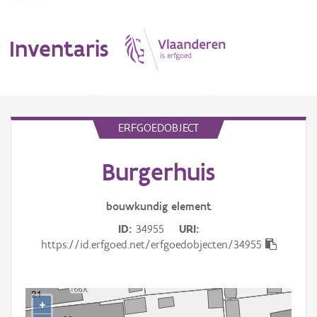
Inventaris
MENU
ERFGOEDOBJECT
Burgerhuis
Erfgoedobject
Aanduidingsobject
bouwkundig
element
ID
34955
URI
Waarneming
https://id.erfgoed.net/erfgoedobjecten/34955
Thema
Gebeurtenis
+