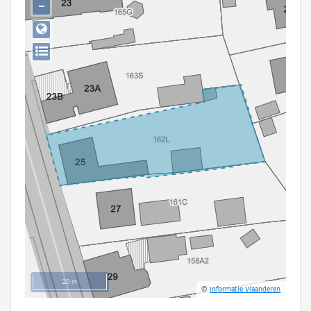
−
Persoon of collectief
Downloads
Hergebruik
Aanmelden
20 m
©
Informatie Vlaanderen