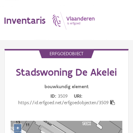
Inventaris
MENU
ERFGOEDOBJECT
Stadswoning De Akelei
Erfgoedobject
Aanduidingsobject
bouwkundig
element
ID
3509
URI
Waarneming
https://id.erfgoed.net/erfgoedobjecten/3509
Thema
Gebeurtenis
+