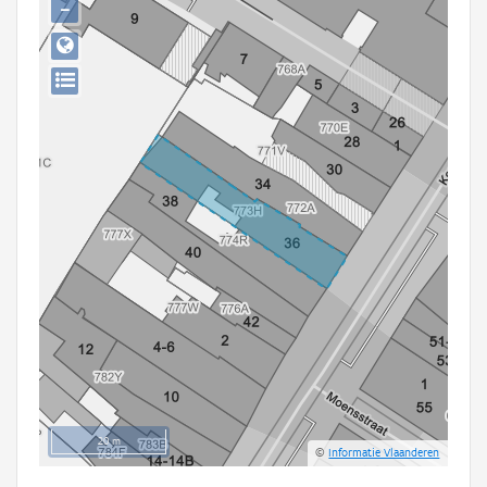
−
Persoon of collectief
Downloads
Hergebruik
Aanmelden
20 m
©
Informatie Vlaanderen