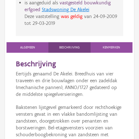
is aangeduid als
vastgesteld bouwkundig
erfgoed
Stadswoning De Akelei
Deze vaststelling
was geldig
van
24-09-2009
tot
29-03-2019
ALGEMEEN
BESCHRIJVING
KENMERKEN
Beschrijving
Eertijds genaamd De Akelei. Breedhuis van vier
traveeën en drie bouwlagen onder een zadeldak
(mechanische pannen), ANNO/1727 gedateerd op
de middelste spiegelversieringen.
Bakstenen lijstgevel gemarkeerd door rechthoekige
vensters gevat in een vlakke bandomlijsting van
zandsteen, doorgetrokken over penanten en
borstweringen. Bel-etagevensters voorzien van
schouderboogbekroning van zandsteen met