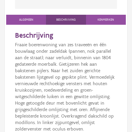
ALGEMEEN
BESCHRIJVING
KENMERKEN
Beschrijving
Fraaie boerenwoning van zes traveeën en één
bouwlaag onder zadeldak (pannen, nok parallel
aan de straat); naar verluidt, binnenin van 1804
gedateerde moerbalk. Gietijzeren hek aan
bakstenen pijlers. Naar het zuiden gerichte
bakstenen lijstgevel op gepikte plint. Vermoedelijk
vernieuwde rechthoekige vensters met houten
kruiskozijnen, roedeverdeling en groen-
witgeschilderde luiken in een gewitte omlijsting.
Hoge getoogde deur met bovenlicht gevat in
grijsgeschilderde omlijsting met oren. Aflijnende
bepleisterde kroonlijst. Overkragend dakschild op
modillons. In linker zijpuntgevel, omlijst
zoldervenster met oculus erboven.