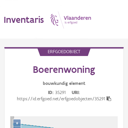
Inventaris
MENU
ERFGOEDOBJECT
Boerenwoning
Erfgoedobject
Aanduidingsobject
bouwkundig
element
ID
35291
URI
Waarneming
https://id.erfgoed.net/erfgoedobjecten/35291
Thema
Gebeurtenis
+