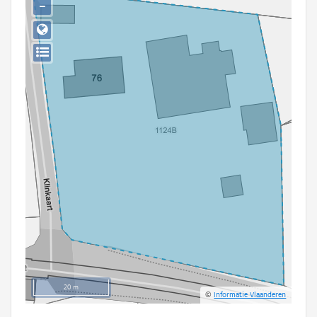
−
Persoon of collectief
Downloads
Hergebruik
Aanmelden
20 m
©
Informatie Vlaanderen