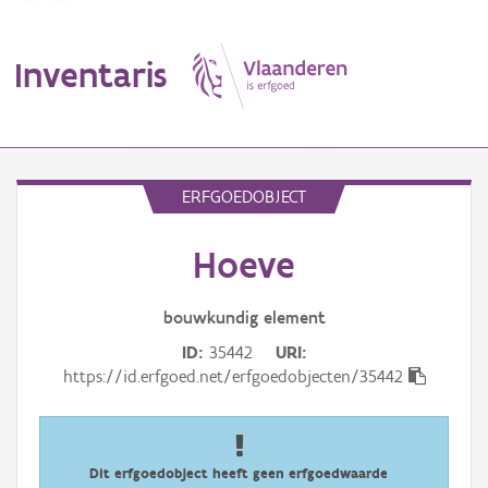
Inventaris
MENU
ERFGOEDOBJECT
Hoeve
Erfgoedobject
Aanduidingsobject
bouwkundig
element
ID
35442
URI
Waarneming
https://id.erfgoed.net/erfgoedobjecten/35442
Thema
Gebeurtenis
Dit erfgoedobject heeft geen erfgoedwaarde