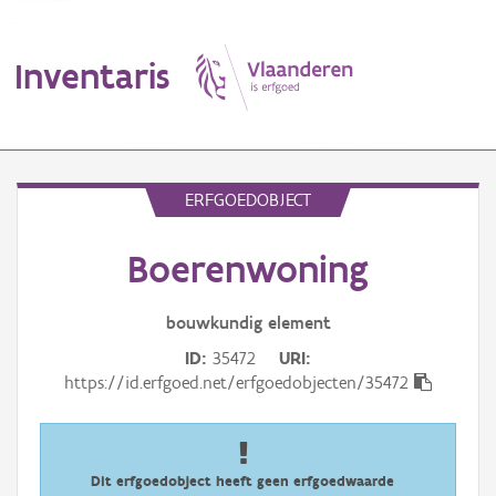
Inventaris
MENU
ERFGOEDOBJECT
Boerenwoning
Erfgoedobject
Aanduidingsobject
bouwkundig
element
ID
35472
URI
Waarneming
https://id.erfgoed.net/erfgoedobjecten/35472
Thema
Gebeurtenis
Dit erfgoedobject heeft geen erfgoedwaarde