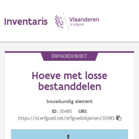
Inventaris
MENU
ERFGOEDOBJECT
Hoeve met losse
Erfgoedobject
bestanddelen
Aanduidingsobject
bouwkundig
element
Waarneming
ID
35485
URI
Thema
https://id.erfgoed.net/erfgoedobjecten/35485
Gebeurtenis