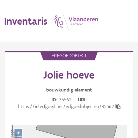
Inventaris
MENU
ERFGOEDOBJECT
Jolie hoeve
Erfgoedobject
Aanduidingsobject
bouwkundig
element
ID
35562
URI
Waarneming
https://id.erfgoed.net/erfgoedobjecten/35562
Thema
Gebeurtenis
+