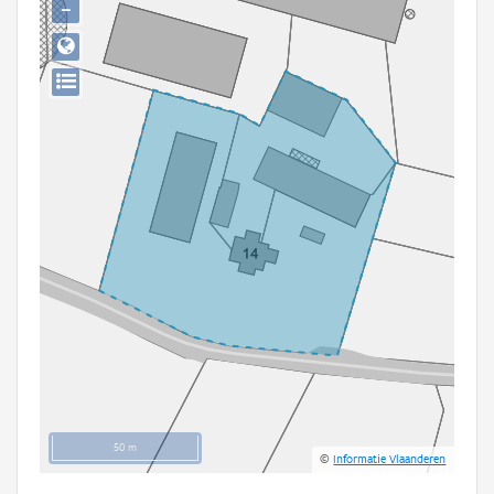
−
Persoon of collectief
Downloads
Hergebruik
Aanmelden
50 m
©
Informatie Vlaanderen