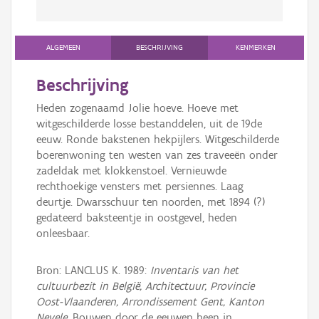
ALGEMEEN
BESCHRIJVING
KENMERKEN
Beschrijving
Heden zogenaamd Jolie hoeve. Hoeve met
witgeschilderde losse bestanddelen, uit de 19de
eeuw. Ronde bakstenen hekpijlers. Witgeschilderde
boerenwoning ten westen van zes traveeën onder
zadeldak met klokkenstoel. Vernieuwde
rechthoekige vensters met persiennes. Laag
deurtje. Dwarsschuur ten noorden, met 1894 (?)
gedateerd baksteentje in oostgevel, heden
onleesbaar.
Bron: LANCLUS K. 1989:
Inventaris van het
cultuurbezit in België, Architectuur, Provincie
Oost-Vlaanderen, Arrondissement Gent, Kanton
Nevele
, Bouwen door de eeuwen heen in