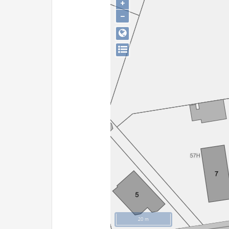
+
−
20 m