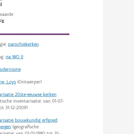
d
waarde
ig
gie:
parochiekerken
ng:
na WO II
odernisme
ne, Loys
(Ontwerper)
arisatie 20ste-eeuwse kerken
tische inventarisatie: van
01-07-
ot
31-12-2009
)
arisatie bouwkundig erfgoed
bergen
(geografische
arisatie: van
01-01-1980
tot
31-