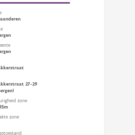
e
laanderen
te
ergen
eente
ergen
kkerstraat
kkerstraat 27-29
bergen)
righeid zone
 15m
akte zone
gstoestand