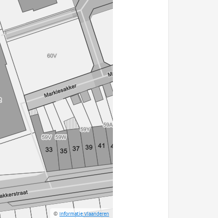
©
Informatie Vlaanderen