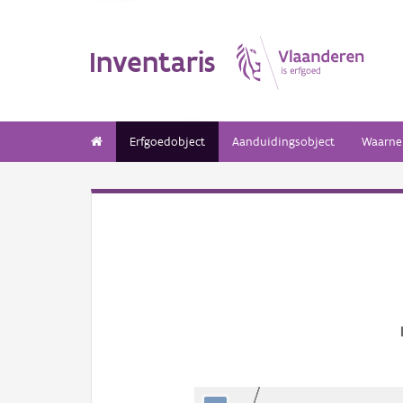
Inventaris
Erfgoedobject
Aanduidingsobject
Waarne