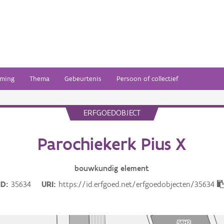
ming
Thema
Gebeurtenis
Persoon of collectief
ERFGOEDOBJECT
Parochiekerk Pius X
bouwkundig
element
ID
35634
URI
https://id.erfgoed.net/erfgoedobjecten/35634