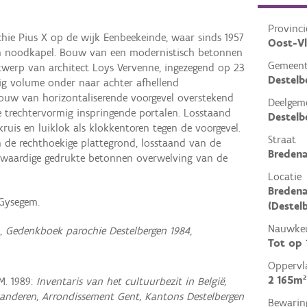
Provinci
hie Pius X op de wijk Eenbeekeinde, waar sinds 1957
Oost-V
en noodkapel. Bouw van een modernistisch betonnen
Gemeen
werp van architect Loys Vervenne, ingezegend op 23
Destelb
ig volume onder naar achter afhellend
ouw van horizontaliserende voorgevel overstekend
Deelgem
trechtervormig inspringende portalen. Losstaand
Destelb
ruis en luiklok als klokkentoren tegen de voorgevel.
Straat
 de rechthoekige plattegrond, losstaand van de
Bredena
kwaardige gedrukte betonnen overwelving van de
Locatie
Bredena
 Gysegem.
(Destel
Nauwkeu
,
Gedenkboek parochie Destelbergen 1984
,
Tot op
Oppervl
2 165m²
M. 1989:
Inventaris van het cultuurbezit in België,
aanderen, Arrondissement Gent, Kantons Destelbergen
Bewarin