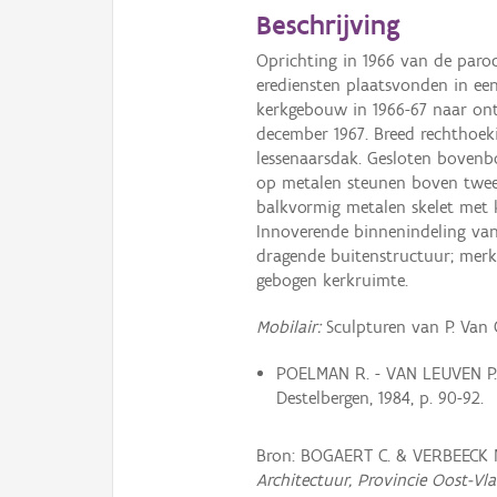
Beschrijving
Oprichting in 1966 van de paroc
erediensten plaatsvonden in e
kerkgebouw in 1966-67 naar ont
december 1967. Breed rechthoek
lessenaarsdak. Gesloten bovenb
op metalen steunen boven twee 
balkvormig metalen skelet met k
Innoverende binnenindeling van
dragende buitenstructuur; mer
gebogen kerkruimte.
Mobilair:
Sculpturen van P. Van
POELMAN R. - VAN LEUVEN P.
Destelbergen, 1984, p. 90-92.
Bron: BOGAERT C. & VERBEECK 
Architectuur, Provincie Oost-Vl