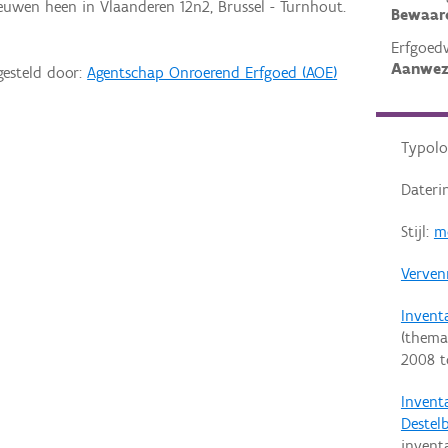
uwen heen in Vlaanderen 12n2, Brussel - Turnhout.
Bewaar
Erfgoed
Aanwez
gesteld door:
Agentschap Onroerend Erfgoed (AOE)
Typolo
Dateri
Stijl:
m
Verven
Invent
(thema
2008
t
Invent
Destel
invent