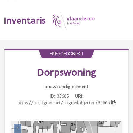
Inventaris
MENU
ERFGOEDOBJECT
Dorpswoning
Erfgoedobject
Aanduidingsobject
bouwkundig
element
ID
35665
URI
Waarneming
https://id.erfgoed.net/erfgoedobjecten/35665
Thema
Gebeurtenis
+