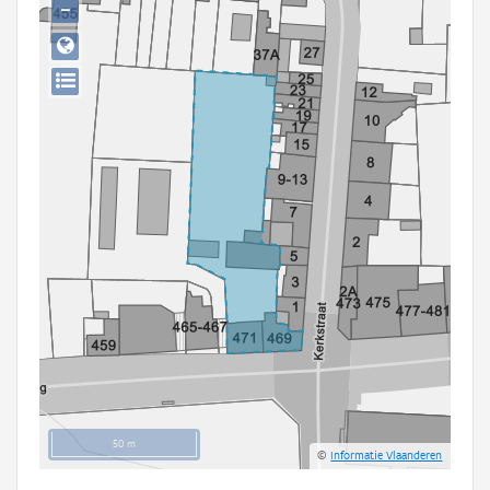
−
Persoon of collectief
Downloads
Hergebruik
Aanmelden
50 m
©
Informatie Vlaanderen