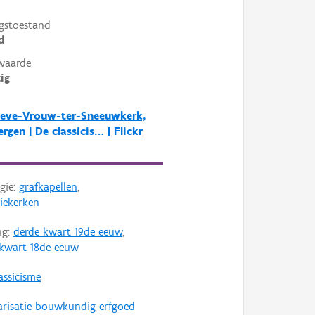
gstoestand
d
waarde
ig
ieve-Vrouw-ter-Sneeuwkerk,
rgen | De classicis… | Flickr
gie:
grafkapellen
,
iekerken
ng:
derde kwart 19de eeuw
,
 kwart 18de eeuw
assicisme
arisatie bouwkundig erfgoed