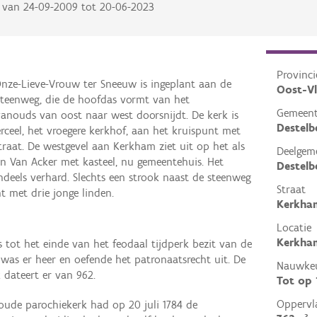
van
24-09-2009
tot
20-06-2023
Provinci
Onze-Lieve-Vrouw ter Sneeuw is ingeplant aan de
Oost-V
teenweg, die de hoofdas vormt van het
Gemeen
nouds van oost naar west doorsnijdt. De kerk is
Destelb
ceel, het vroegere kerkhof, aan het kruispunt met
raat. De westgevel aan Kerkham ziet uit op het als
Deelgem
 Van Acker met kasteel, nu gemeentehuis. Het
Destelb
ndeels verhard. Slechts een strook naast de steenweg
Straat
t met drie jonge linden.
Kerkha
Locatie
Kerkham
s tot het einde van het feodaal tijdperk bezit van de
t was er heer en oefende het patronaatsrecht uit. De
Nauwkeu
 dateert er van 962.
Tot op
Oppervl
oude parochiekerk had op 20 juli 1784 de