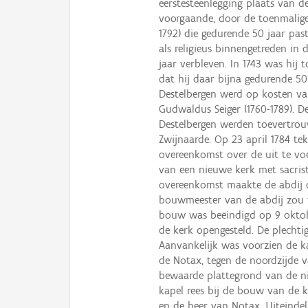
eerstesteenlegging plaats van d
voorgaande, door de toenmalige
1792) die gedurende 50 jaar past
als religieus binnengetreden in 
jaar verbleven. In 1743 was hij
dat hij daar bijna gedurende 5
Destelbergen werd op kosten va
Gudwaldus Seiger (1760-1789). 
Destelbergen werden toevertro
Zwijnaarde. Op 23 april 1784 t
overeenkomst over de uit te v
van een nieuwe kerk met sacrist
overeenkomst maakte de abdij 
bouwmeester van de abdij zou 
bouw was beëindigd op 9 oktob
de kerk opengesteld. De plechti
Aanvankelijk was voorzien de k
de Notax, tegen de noordzijde 
bewaarde plattegrond van de n
kapel rees bij de bouw van de k
en de heer van Notax. Uiteindel