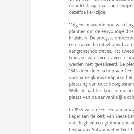
noordelijk zijaltaar toe te wijz
dezelfde kerkzijde.
Volgens bewaarde briefwisselin
plannen om de eenvoudige drieb
kruiskerk. De vroegste ontwerp
een travee die uitgebouwd zou 
aangrenzende travee. Het tweede
transept van twee traveeën lan
werden niet gerealiseerd. De pl
1843 door de bisschop van Gent
voornamelijk inwendig aan het 
plaatsing van twee koorglasrame
Wellicht had het koor in die per
plaats van de aanvankelijke dri
In 1855 werd reeds een aanvra
kapel aan de kerk van Destelb
van Tieghem een grafmonument 
Leonardus Antonius Huyttens (17