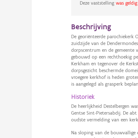
Deze vaststelling
was geldig
Beschrijving
De georiënteerde parochiekerk 
zuidzijde van de Dendermondes
dorpscentrum en de gemeente va
gebouwd op een rechthoekig per
Kerkham en tegenover de Kerkst
dorpsgezicht beschermde domein
vroegere kerkhof is heden grote
is aangelegd als grasperk beplan
Historiek
De heerlijkheid Destelbergen wa
Gentse Sint-Pietersabdij. De ab
oudste vermelding van een kerk
Na sloping van de bouwvallige 