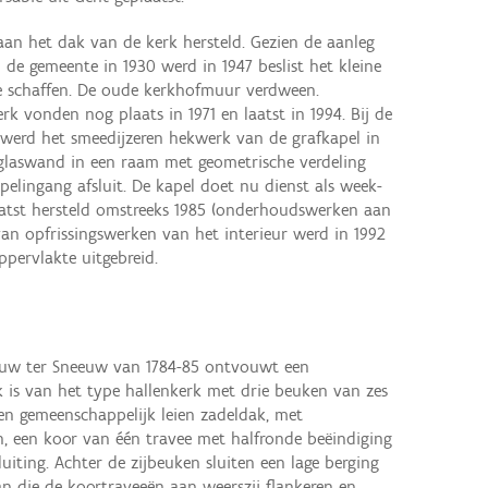
aan het dak van de kerk hersteld. Gezien de aanleg
 de gemeente in 1930 werd in 1947 beslist het kleine
e schaffen. De oude kerkhofmuur verdween.
k vonden nog plaats in 1971 en laatst in 1994. Bij de
werd het smeedijzeren hekwerk van de grafkapel in
glaswand in een raam met geometrische verdeling
pelingang afsluit. De kapel doet nu dienst als week-
aatst hersteld omstreeks 1985 (onderhoudswerken aan
van opfrissingswerken van het interieur werd in 1992
pervlakte uitgebreid.
ouw ter Sneeuw van 1784-85 ontvouwt een
 is van het type hallenkerk met drie beuken van zes
en gemeenschappelijk leien zadeldak, met
, een koor van één travee met halfronde beëindiging
luiting. Achter de zijbeuken sluiten een lage berging
aan die de koortraveeën aan weerszij flankeren en