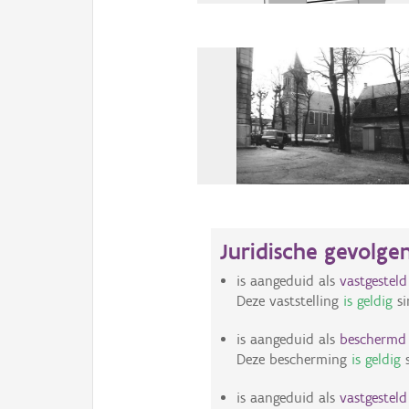
Juridische gevolge
is aangeduid als
vastgestel
Deze vaststelling
is geldig
si
is aangeduid als
bescherm
Deze bescherming
is geldig
s
is aangeduid als
vastgestel