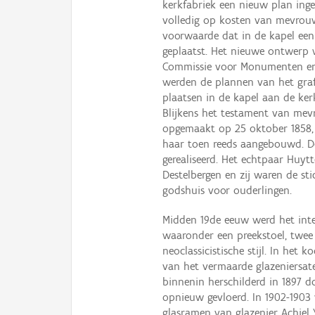
kerkfabriek een nieuw plan ing
volledig op kosten van mevro
voorwaarde dat in de kapel e
geplaatst. Het nieuwe ontwerp 
Commissie voor Monumenten en 
werden de plannen van het gra
plaatsen in de kapel aan de ker
Blijkens het testament van mevr
opgemaakt op 25 oktober 1858, 
haar toen reeds aangebouwd. D
gerealiseerd. Het echtpaar Huy
Destelbergen en zij waren de st
godshuis voor ouderlingen.
Midden 19de eeuw werd het inte
waaronder een preekstoel, twee 
neoclassicistische stijl. In het
van het vermaarde glazeniersate
binnenin herschilderd in 1897 d
opnieuw gevloerd. In 1902-1903 
glasramen van glazenier Achiel Y