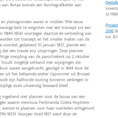
Destel
en aan Notax evenals een familiegrafkelder aan
invent
12-1989
g en plattegronden waren er midden 19de eeuw
Projec
eukige kerk te vergroten met een transept tot een
2016
(b
en (1840-1856) voorzagen daartoe de verbreding van
tot
30
worden tot transept en het smaller maken van de
 voorstel, gedateerd 10 januari 1857, plande een
g dat een travee zou uitspringen. Deze plannen
echtige inwijding van de parochiekerk op 2 oktober
 houdt mogelijk verband met wijzigingen die
koor waren aangebracht, gevolgd in 1844 door de
n uit het befaamde atelier Capronnier uit Brussel.
iode zijn halfronde sluiting binnenin verkregen in
ezijdige zoals uitwendig bewaard bleef.
ag ingediend met plannen voor de bouw van een
ergen waarin mevrouw Ferdinanda Coleta Huyttens-
wenste te plaatsen voor haar overleden echtgenoot
96-1853). Voorjaar (mei) 1857 werd door de