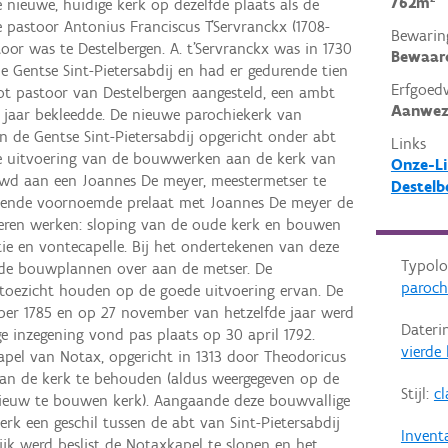
762m²
e nieuwe, huidige kerk op dezelfde plaats als de
 pastoor Antonius Franciscus T'Servranckx (1708-
Bewarin
oor was te Destelbergen. A. t'Servranckx was in 1730
Bewaar
de Gentse Sint-Pietersabdij en had er gedurende tien
Erfgoed
 tot pastoor van Destelbergen aangesteld, een ambt
Aanwez
0 jaar bekleedde. De nieuwe parochiekerk van
n de Gentse Sint-Pietersabdij opgericht onder abt
Links
De uitvoering van de bouwwerken aan de kerk van
Onze-L
uwd aan een Joannes De meyer, meestermetser te
Destelbe
ekende voornoemde prelaat met Joannes De meyer de
oeren werken: sloping van de oude kerk en bouwen
ie en vontecapelle. Bij het ondertekenen van deze
Typolo
de bouwplannen over aan de metser. De
paroch
toezicht houden op de goede uitvoering ervan. De
er 1785 en op 27 november van hetzelfde jaar werd
Dateri
ge inzegening vond pas plaats op 30 april 1792.
vierde
apel van Notax, opgericht in 1313 door Theodoricus
van de kerk te behouden (aldus weergegeven op de
Stijl:
cl
ieuw te bouwen kerk). Aangaande deze bouwvallige
erk een geschil tussen de abt van Sint-Pietersabdij
Invent
ijk werd beslist de Notaxkapel te slopen en het