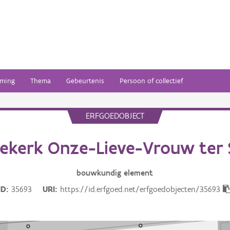
ming
Thema
Gebeurtenis
Persoon of collectief
ERFGOEDOBJECT
iekerk Onze-Lieve-Vrouw ter
bouwkundig
element
ID
35693
URI
https://id.erfgoed.net/erfgoedobjecten/35693