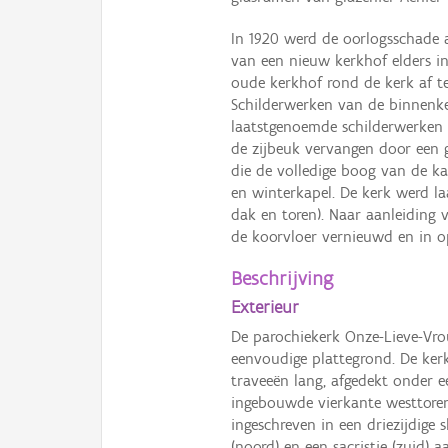
In 1920 werd de oorlogsschade 
van een nieuw kerkhof elders in
oude kerkhof rond de kerk af t
Schilderwerken van de binnenker
laatstgenoemde schilderwerken 
de zijbeuk vervangen door een 
die de volledige boog van de ka
en winterkapel. De kerk werd l
dak en toren). Naar aanleiding 
de koorvloer vernieuwd en in op
Beschrijving
Exterieur
De parochiekerk Onze-Lieve-Vr
eenvoudige plattegrond. De kerk
traveeën lang, afgedekt onder e
ingebouwde vierkante westtoren
ingeschreven in een driezijdige s
(noord) en een sacristie (zuid) 