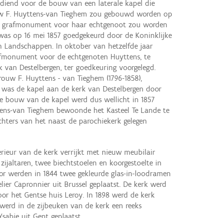
ediend voor de bouw van een laterale kapel die
uw F. Huyttens-van Tieghem zou gebouwd worden op
en grafmonument voor haar echtgenoot zou worden
was op 16 mei 1857 goedgekeurd door de Koninklijke
Landschappen. In oktober van hetzelfde jaar
fmonument voor de echtgenoten Huyttens, te
k van Destelbergen, ter goedkeuring voorgelegd.
ouw F. Huyttens - van Tieghem (1796-1858),
was de kapel aan de kerk van Destelbergen door
e bouw van de kapel werd dus wellicht in 1857
ttens-van Tieghem bewoonde het Kasteel Te Lande te
ichters van het naast de parochiekerk gelegen
rieur van de kerk verrijkt met nieuw meubilair
zijaltaren, twee biechtstoelen en koorgestoelte in
 koor werden in 1844 twee gekleurde glas-in-loodramen
lier Capronnier uit Brussel geplaatst. De kerk werd
oor het Gentse huis Leroy. In 1898 werd de kerk
werd in de zijbeuken van de kerk een reeks
sabie uit Gent geplaatst.