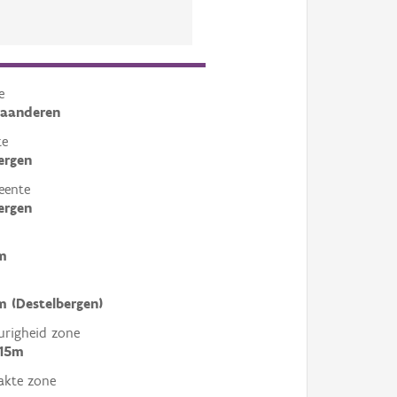
e
laanderen
te
ergen
eente
ergen
m
 (Destelbergen)
righeid zone
 15m
akte zone