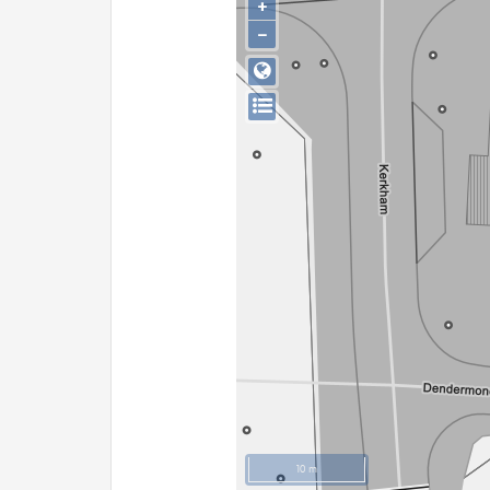
+
−
10 m