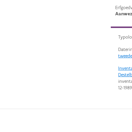
Erfgoed
Aanwez
Typolo
Dateri
tweede
Invent
Destel
invent
12-1989