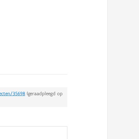
jecten/35698
(geraadpleegd op