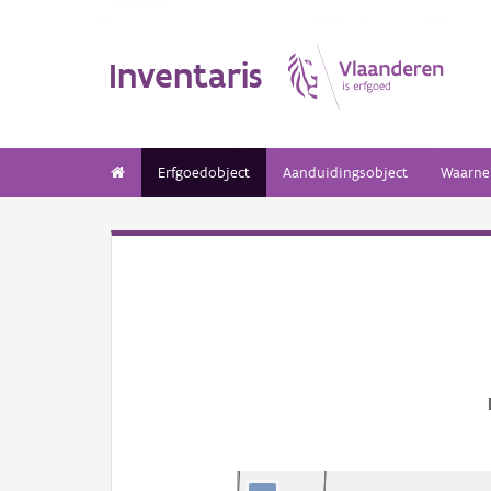
Inventaris
Erfgoedobject
Aanduidingsobject
Waarne