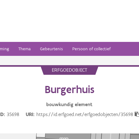
ming
Thema
Gebeurtenis
Persoon of collectief
ERFGOEDOBJECT
Burgerhuis
bouwkundig
element
ID
35698
URI
https://id.erfgoed.net/erfgoedobjecten/35698