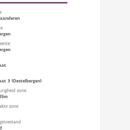
e
laanderen
te
ergen
eente
ergen
aat
aat 3 (Destelbergen)
righeid zone
 15m
akte zone
gstoestand
d