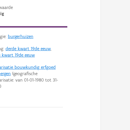
waarde
ig
gie:
burgerhuizen
ng:
derde kwart 19de eeuw
,
 kwart 19de eeuw
arisatie bouwkundig erfgoed
bergen
(geografische
arisatie: van
01-01-1980
tot
31-
)