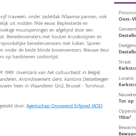
Provinci
vijf traveeën, onder zadeldak (Vlaamse pannen, nok
Oost-V
elijk uit midden 19de eeuw. Bepleisterde en
Gemeen
hthoekige muuropeningen en afgelijnd door een
Destelb
lijst. Benedenvensters met houten kruiskozijnen en
rspronkelijke benedenvensters met luiken. Sporen
Deelgem
n onder de beide blinde bovenvensters. Nieuwe deur
Destelb
rs op hardstenen cordonlijst.
Straat
Kerkstr
M. 1989:
Inventaris van het cultuurbezit in België,
Locatie
aanderen, Arrondissement Gent, Kantons Destelbergen
Kerkstr
uwen heen in Vlaanderen 12n2, Brussel - Turnhout.
Nauwkeu
Tot op
gesteld door:
Agentschap Onroerend Erfgoed (AOE)
Oppervl
110m²
Bewarin
Bewaar