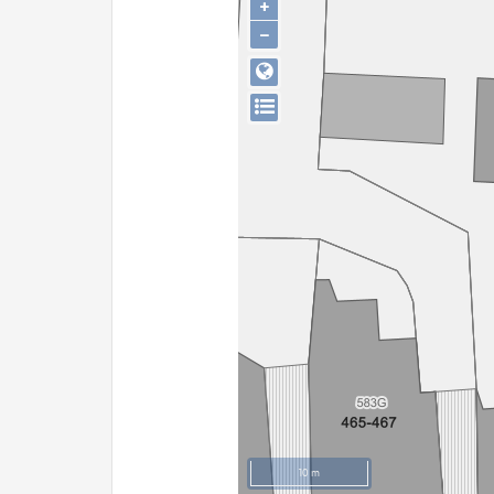
+
−
10 m