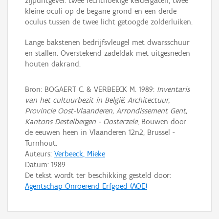
zijpuntgevel: twee rechthoekige keldergaten, twee
kleine oculi op de begane grond en een derde
oculus tussen de twee licht getoogde zolderluiken.
Lange bakstenen bedrijfsvleugel met dwarsschuur
en stallen. Overstekend zadeldak met uitgesneden
houten dakrand.
Bron: BOGAERT C. & VERBEECK M. 1989:
Inventaris
van het cultuurbezit in België, Architectuur,
Provincie Oost-Vlaanderen, Arrondissement Gent,
Kantons Destelbergen - Oosterzele
, Bouwen door
de eeuwen heen in Vlaanderen 12n2, Brussel -
Turnhout.
Auteurs:
Verbeeck, Mieke
Datum:
1989
De tekst wordt ter beschikking gesteld door:
Agentschap Onroerend Erfgoed (AOE)