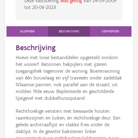
Deze vaststelling
was geldig
van
24-09-2009
tot
20-06-2023
ALGEMEEN
BESCHRIJVING
KENMERKEN
Beschrijving
Hoeve met losse bestanddelen opgesteld rondom
het voorerf. Betonnen hekpijlers met ijzeren
toegangshek tegenover de woning. Boerenwoning
van één bouwlaag en vijf traveeën onder zadeldak
(Vlaamse pannen, nok parallel aan de straat), uit
midden 19de eeuw. Bepleisterde en geschilderde
lijstgevel met dubbelhuisopstand.
Rechthoekige vensters met bewaarde houten
raamkozijnen en luiken, en rechthoekige deur. Een
gelede architraaflijst en vlakke fries onder de
daklijst. In de gewitte bakstenen linker