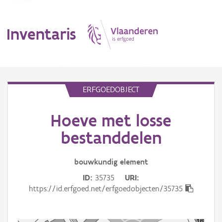
Inventaris
MENU
ERFGOEDOBJECT
Hoeve met losse
Erfgoedobject
bestanddelen
Aanduidingsobject
bouwkundig
element
Waarneming
ID
35735
URI
Thema
https://id.erfgoed.net/erfgoedobjecten/35735
Gebeurtenis