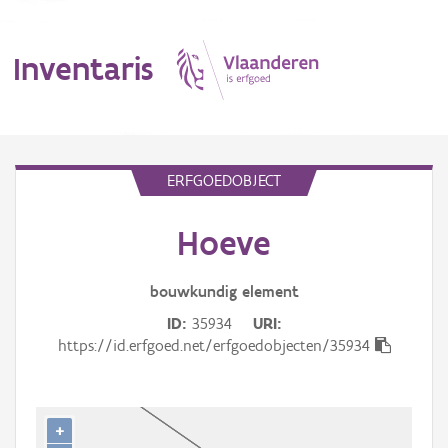
Inventaris
MENU
ERFGOEDOBJECT
Hoeve
Erfgoedobject
Aanduidingsobject
bouwkundig
element
ID
35934
URI
Waarneming
https://id.erfgoed.net/erfgoedobjecten/35934
Thema
Gebeurtenis
+