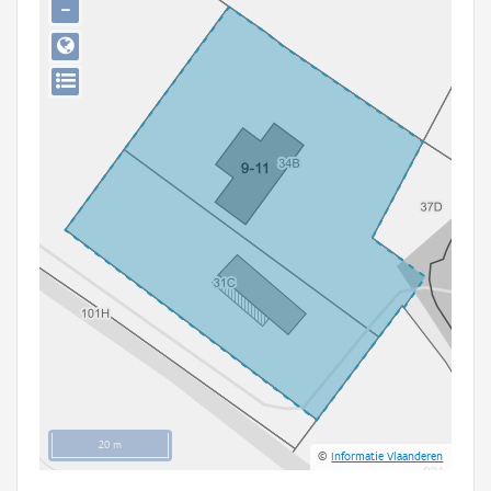
−
Persoon of collectief
Downloads
Hergebruik
Aanmelden
20 m
©
Informatie Vlaanderen