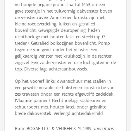
verhoogde begane grond. Jaartal 1653 op een
gevelsteentje in het tuitvormig dakvenster boven
de venstertravee. Zandstenen kruiskozijn met
kleine roedeverdeling, luiken en getralied
bovenlicht. Gewijzigde deuropening: heden
rechthoekige met houten latei en steektrap (3
treden). Getralied bolkozijnen bovenlicht. Pomp
tegen de voorgevel onder het venster. Een
gelijkaardig venster met kruiskozijn in de rechter
zijgevel. Een zoldervenster en drie luchtgaten in de
top. Diverse lage achteraanbouwsels.
Op het voorerf links: dwarsschuur met stallen in
een gewitte verankerde bakstenen constructie van
zes traveeën onder een rechts afgewolfd zadeldak
(Vlaamse pannen). Rechthoekige staldeuren en
schuurpoort met houten latei, onder geknikte
brede dakoverstek. Verlengd achterdakschild.
Bron: BOGAERT C. & VERBEECK M. 1989:
Inventaris