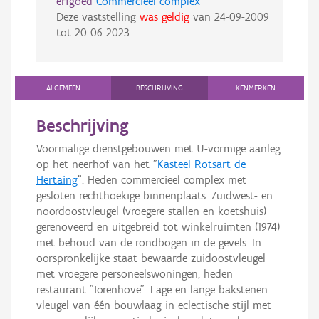
erfgoed
Commercieel complex
Deze vaststelling
was geldig
van
24-09-2009
tot
20-06-2023
ALGEMEEN
BESCHRIJVING
KENMERKEN
Beschrijving
Voormalige dienstgebouwen met U-vormige aanleg
op het neerhof van het "
Kasteel Rotsart de
Hertaing
". Heden commercieel complex met
gesloten rechthoekige binnenplaats. Zuidwest- en
noordoostvleugel (vroegere stallen en koetshuis)
gerenoveerd en uitgebreid tot winkelruimten (1974)
met behoud van de rondbogen in de gevels. In
oorspronkelijke staat bewaarde zuidoostvleugel
met vroegere personeelswoningen, heden
restaurant "Torenhove". Lage en lange bakstenen
vleugel van één bouwlaag in eclectische stijl met