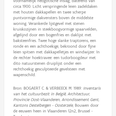
voornamelijk neogotische inslag, daterend van
circa 1900. Licht verspringende leien zadeldaken
met houten dakkapellen en twee scherpe
puntvormige dakvensters boven de middelste
woning. Verankerde lijstgevel met stenen
kruiskozijnen in steekboogvormige spaarvelden,
afgelijnd door een bogenfries en daklijst met
baksteenfries. Twee hoge slanke traptorens, een
ronde en een achthoekige, bekroond door fijne
leien spitsen met dakkapelletjes en windwijzer. In
de rechter hoektravee: een tudorboogdeur met
dito natuurstenen druiplijst onder een
rechthoekig gesculpteerde gevelsteen met
wapenschild.
Bron: BOGAERT C. & VERBEECK M. 1989:
Inventaris
van het cultuurbezit in België, Architectuur,
Provincie Oost-Vlaanderen, Arrondissement Gent,
Kantons Destelbergen - Oosterzele
, Bouwen door
de eeuwen heen in Vlaanderen 12n2, Brussel -