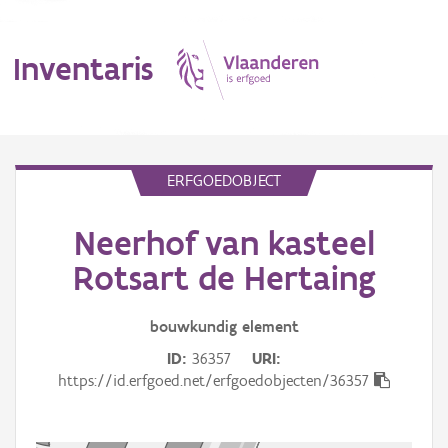
Inventaris
MENU
ERFGOEDOBJECT
Neerhof van kasteel
Erfgoedobject
Rotsart de Hertaing
Aanduidingsobject
bouwkundig
element
Waarneming
ID
36357
URI
Thema
https://id.erfgoed.net/erfgoedobjecten/36357
Gebeurtenis