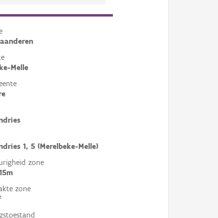
e
laanderen
te
ke-Melle
eente
re
ndries
ndries 1, 5 (Merelbeke-Melle)
righeid zone
 15m
akte zone
²
gstoestand