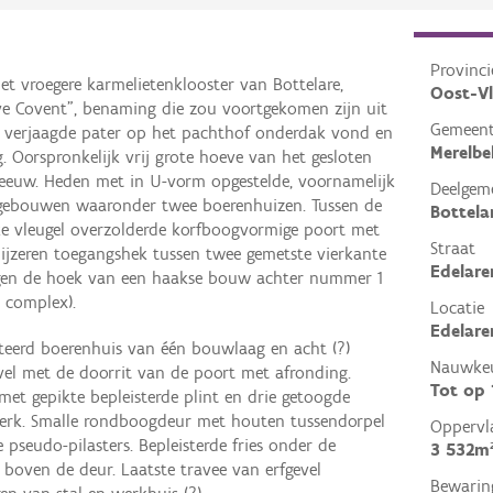
Provinci
t vroegere karmelietenklooster van Bottelare,
Oost-V
e Covent", benaming die zou voortgekomen zijn uit
Gemeen
ter verjaagde pater op het pachthof onderdak vond en
Merelbe
. Oorspronkelijk vrij grote hoeve van het gesloten
e eeuw. Heden met in U-vorm opgestelde, voornamelijk
Deelgem
 gebouwen waaronder twee boerenhuizen. Tussen de
Bottela
jke vleugel overzolderde korfboogvormige poort met
Straat
n ijzeren toegangshek tussen twee gemetste vierkante
Edelare
tegen de hoek van een haakse bouw achter nummer 1
t complex).
Locatie
Edelare
nteerd boerenhuis van één bouwlaag en acht (?)
Nauwkeu
vel met de doorrit van de poort met afronding.
Tot op
met gepikte bepleisterde plint en drie getoogde
erk. Smalle rondboogdeur met houten tussendorpel
Oppervl
 pseudo-pilasters. Bepleisterde fries onder de
3 532m
ef boven de deur. Laatste travee van erfgevel
Bewarin