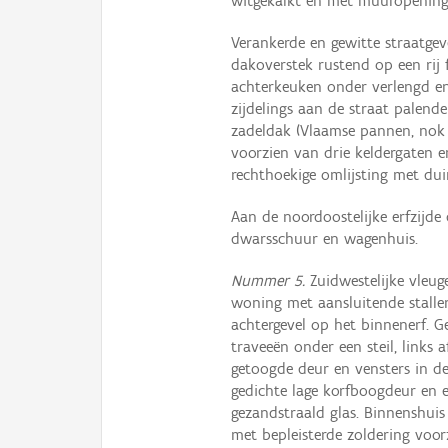
witgekalkt en met muuropeninge
Verankerde en gewitte straatge
dakoverstek rustend op een rij 
achterkeuken onder verlengd en
zijdelings aan de straat palend
zadeldak (Vlaamse pannen, nok l
voorzien van drie keldergaten e
rechthoekige omlijsting met duim
Aan de noordoostelijke erfzijde
dwarsschuur en wagenhuis.
Nummer 5.
Zuidwestelijke vleug
woning met aansluitende stallen
achtergevel op het binnenerf. 
traveeën onder een steil, links
getoogde deur en vensters in de
gedichte lage korfboogdeur en 
gezandstraald glas. Binnenshui
met bepleisterde zoldering voo