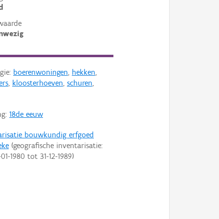
d
waarde
nwezig
gie:
boerenwoningen
,
hekken
,
ers
,
kloosterhoeven
,
schuren
,
ng:
18de eeuw
arisatie bouwkundig erfgoed
eke
(geografische inventarisatie:
-01-1980
tot
31-12-1989
)