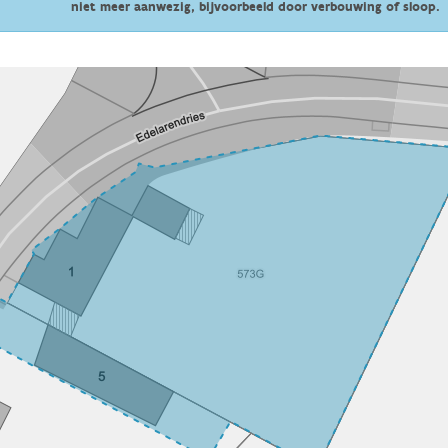
niet meer aanwezig, bijvoorbeeld door verbouwing of sloop.