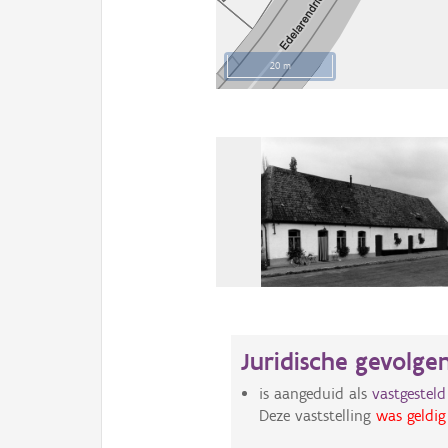
20 m
Juridische gevolge
is aangeduid als
vastgestel
Deze vaststelling
was geldig