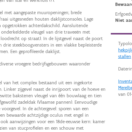
n van stal en werkhuis (?).
Bewaar
vel met aangepaste muuropeningen; brede
Erfgoed
fraai uitgesneden houten daklijstconsoles. Lage
Niet aa
 opgetrokken achterdakschild. Aansluitende
e onderkelderde vleugel van drie traveeën met
oodrecht op straat). In de lijstgevel naast de poort
Typolo
n drie steekboogvensters in een vlakke bepleisterde
hekpijl
en. Een geprofileerde daklijst.
stallen
 diverse vroegere bedrijfsgebouwen waaronder
Dateri
Invent
el van het complex bestaand uit een ingekorte
Merelb
. Linker zijgevel naast de inrijpoort van de hoeve en
van
01
Gewitte bakstenen vleugel van één bouwlaag en tien
 afgewolfd zadeldak (Vlaamse pannen). Eenvoudige
 voorgevel. In de achtergevel: sporen van een
een bewaarde achtzijdige oculus met engel in
s ook aanwijzingen voor een 18de-eeuwse kern: kamer
rzien van stucprofielen en een schouw met