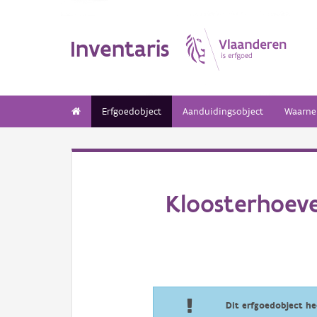
Inventaris
Erfgoedobject
Aanduidingsobject
Waarne
Kloosterhoeve
Dit erfgoedobject h