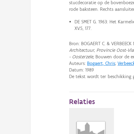
stucdecoratie op de bovenboez
rode baksteen. Rechts aansluit
DE SMET G. 1963: Het Karmelie
XV.5, 177.
Bron: BOGAERT C. & VERBEECK 
Architectuur, Provincie Oost-Vl
- Oosterzele
, Bouwen door de ee
Auteurs:
Bogaert, Chris
;
Verbeec
Datum:
1989
De tekst wordt ter beschikking 
Relaties