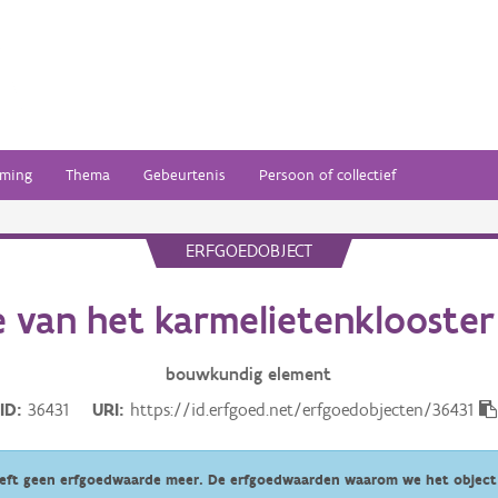
ming
Thema
Gebeurtenis
Persoon of collectief
ERFGOEDOBJECT
 van het karmelietenklooster
bouwkundig
element
ID
36431
URI
https://id.erfgoed.net/erfgoedobjecten/36431
eeft geen erfgoedwaarde meer. De erfgoedwaarden waarom we het object 