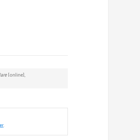
are
[online],
er
.