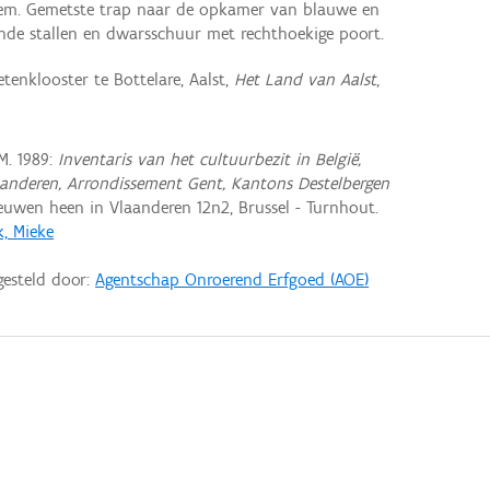
em. Gemetste trap naar de opkamer van blauwe en
ende stallen en dwarsschuur met rechthoekige poort.
tenklooster te Bottelare, Aalst,
Het Land van Aalst
,
M. 1989:
Inventaris van het cultuurbezit in België,
aanderen, Arrondissement Gent, Kantons Destelbergen
uwen heen in Vlaanderen 12n2, Brussel - Turnhout.
k, Mieke
gesteld door:
Agentschap Onroerend Erfgoed (AOE)