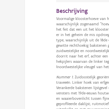
Beschrijving
Voormalige kloosterhoeve van he
waarschijnlijk zogenaamd "hoev
het feit dat een uit het kloos
er in het geheim de mis opdroeg
type, waarschijnlijk uit de 18d
gewitte rechthoekig bakstenen
zuidwestelijke en noordwesteli
doorrit naar het erf, achter ee
hekpijlers waarvan de linker 
(noordwestelijke vleugel van he
Nummer 1.
Zuidoostelijk georië
traveeën. Linker hoek van erfge
Verankerde bakstenen lijstgevel 
vensters met 19de-eeuws houtw
en waaierbovenlicht tussen fijne
geprofileerde daklijst; ruitmoti